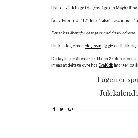
Hvis du vil deltage i dagens låge om
Maybelline
[gravityform id=”17″ title=”false” description=”t
Der er kun åbent for deltagelse med dansk adresse.
Husk at følge med
bloglovin
og giv et lille like 
Deltagelse er åbent frem til den 27 december kl. 
imens at deltage ovre hos
EvaK.dk
imorgen og i
Lågen er spo
Julekalend