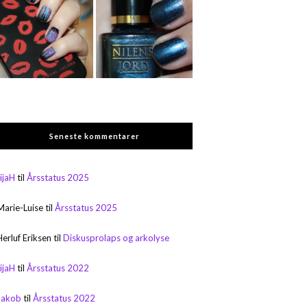
Seneste kommentarer
rijaH
til
Årsstatus 2025
Marie-Luise
til
Årsstatus 2025
Herluf Eriksen
til
Diskusprolaps og arkolyse
rijaH
til
Årsstatus 2022
Jakob
til
Årsstatus 2022