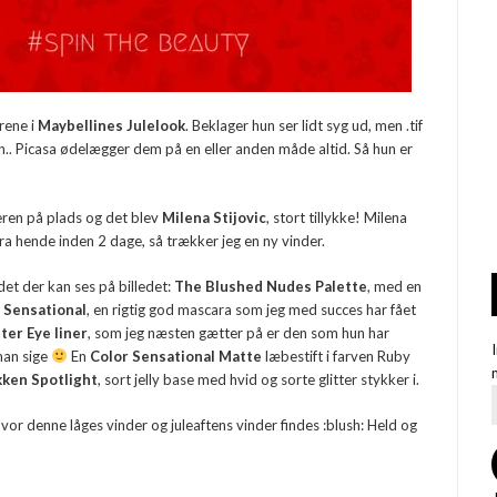
grene i
Maybellines Julelook
. Beklager hun ser lidt syg ud, men .tif
.. Picasa ødelægger dem på en eller anden måde altid. Så hun er
eren på plads og det blev
Milena Stijovic
, stort tillykke! Milena
fra hende inden 2 dage, så trækker jeg en ny vinder.
det der kan ses på billedet:
The Blushed Nudes Palette
, med en
 Sensational
, en rigtig god mascara som jeg med succes har fået
ter Eye liner
, som jeg næsten gætter på er den som hun har
 man sige
En
Color Sensational Matte
læbestift i farven Ruby
kken Spotlight
, sort jelly base med hvid og sorte glitter stykker i.
vor denne låges vinder og juleaftens vinder findes :blush: Held og