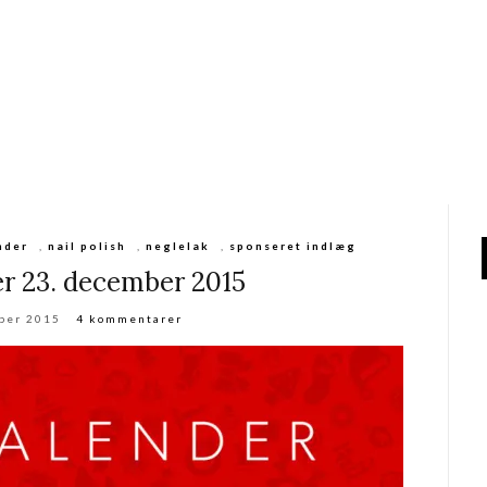
nder
,
nail polish
,
neglelak
,
sponseret indlæg
er 23. december 2015
ber 2015
4 kommentarer