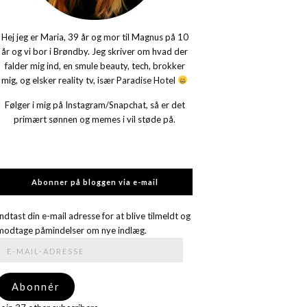
Hej jeg er Maria, 39 år og mor til Magnus på 10
år og vi bor i Brøndby. Jeg skriver om hvad der
falder mig ind, en smule beauty, tech, brokker
mig, og elsker reality tv, især Paradise Hotel
Følger i mig på Instagram/Snapchat, så er det
primært sønnen og memes i vil støde på.
Abonner på bloggen via e-mail
Indtast din e-mail adresse for at blive tilmeldt og
modtage påmindelser om nye indlæg.
E-
mail-
adresse
Abonnér