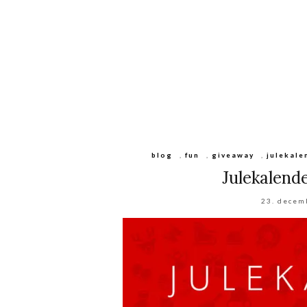
blog
,
fun
,
giveaway
,
julekale
Julekalend
23. decem