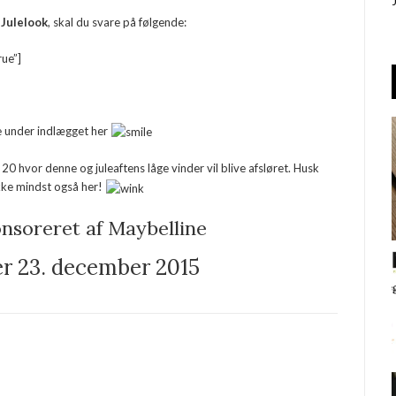
 Julelook
, skal du svare på følgende:
rue”]
lige under indlægget her
20 hvor denne og juleaftens låge vinder vil blive afsløret. Husk
kke mindst også her!
nsoreret af Maybelline
er 23. december 2015