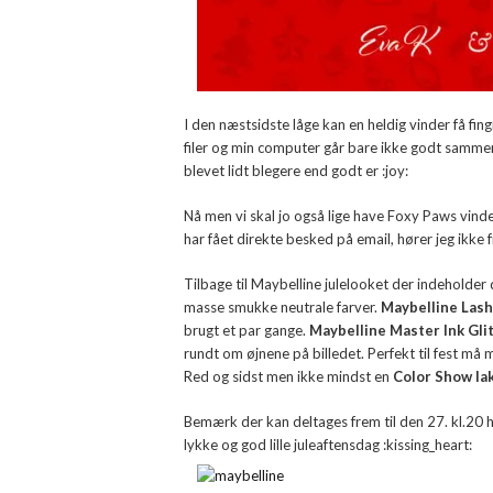
I den næstsidste låge kan en heldig vinder få fin
filer og min computer går bare ikke godt sammen
blevet lidt blegere end godt er :joy:
Nå men vi skal jo også lige have Foxy Paws vind
har fået direkte besked på email, hører jeg ikke 
Tilbage til Maybelline julelooket der indeholder 
masse smukke neutrale farver.
Maybelline Lash
brugt et par gange.
Maybelline Master Ink Glit
rundt om øjnene på billedet. Perfekt til fest må
Red og sidst men ikke mindst en
Color Show la
Bemærk der kan deltages frem til den 27. kl.20 h
lykke og god lille juleaftensdag :kissing_heart: