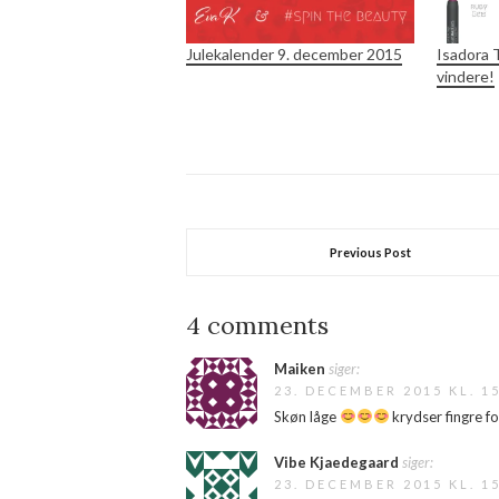
Julekalender 9. december 2015
Isadora 
vindere!
Previous Post
4 comments
Maiken
siger:
23. DECEMBER 2015 KL. 1
Skøn låge
krydser fingre f
Vibe Kjaedegaard
siger:
23. DECEMBER 2015 KL. 1