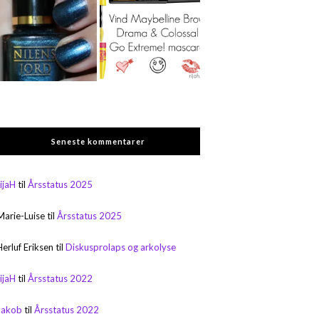
Seneste kommentarer
rijaH
til
Årsstatus 2025
Marie-Luise
til
Årsstatus 2025
Herluf Eriksen
til
Diskusprolaps og arkolyse
rijaH
til
Årsstatus 2022
Jakob
til
Årsstatus 2022