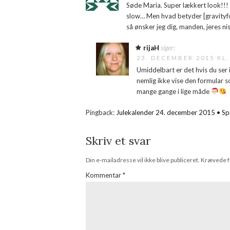
Søde Maria. Super lækkert look!!!
slow… Men hvad betyder [gravityfo
så ønsker jeg dig, manden, jeres nis
rijaH
siger:
23. DECEMBER 2015 KL.
Umiddelbart er det hvis du ser 
nemlig ikke vise den formular 
mange gange i lige måde
Pingback:
Julekalender 24. december 2015 • Sp
Skriv et svar
Din e-mailadresse vil ikke blive publiceret.
Krævede f
Kommentar
*