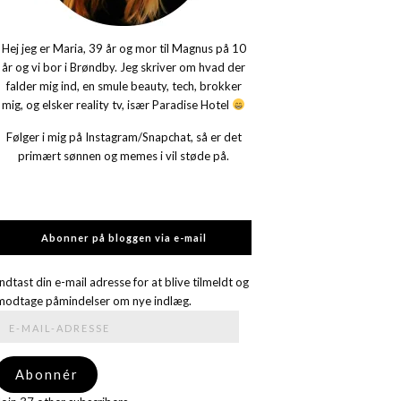
Hej jeg er Maria, 39 år og mor til Magnus på 10
år og vi bor i Brøndby. Jeg skriver om hvad der
falder mig ind, en smule beauty, tech, brokker
mig, og elsker reality tv, især Paradise Hotel
Følger i mig på Instagram/Snapchat, så er det
primært sønnen og memes i vil støde på.
Abonner på bloggen via e-mail
Indtast din e-mail adresse for at blive tilmeldt og
modtage påmindelser om nye indlæg.
E-
mail-
adresse
Abonnér