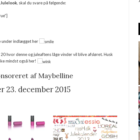
 Julelook
, skal du svare på følgende:
rue”]
lige under indlægget her
20 hvor denne og juleaftens låge vinder vil blive afsløret. Husk
kke mindst også her!
nsoreret af Maybelline
er 23. december 2015