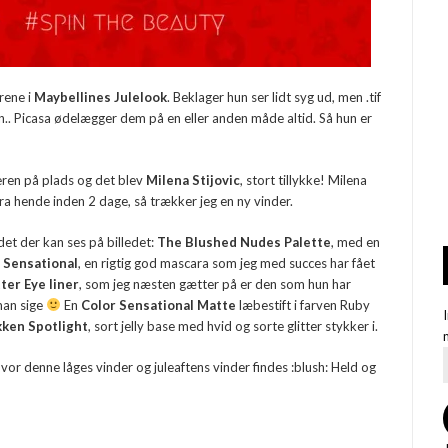
grene i
Maybellines Julelook
. Beklager hun ser lidt syg ud, men .tif
.. Picasa ødelægger dem på en eller anden måde altid. Så hun er
eren på plads og det blev
Milena Stijovic
, stort tillykke! Milena
fra hende inden 2 dage, så trækker jeg en ny vinder.
det der kan ses på billedet:
The Blushed Nudes Palette
, med en
 Sensational
, en rigtig god mascara som jeg med succes har fået
ter Eye liner
, som jeg næsten gætter på er den som hun har
 man sige
En
Color Sensational Matte
læbestift i farven Ruby
kken Spotlight
, sort jelly base med hvid og sorte glitter stykker i.
vor denne låges vinder og juleaftens vinder findes :blush: Held og