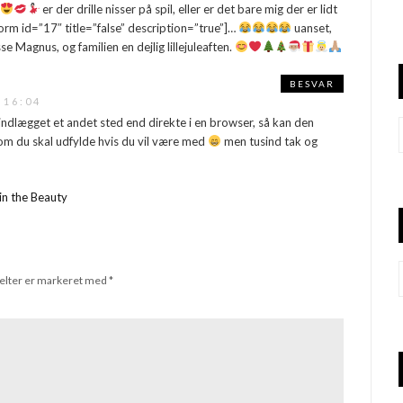
er der drille nisser på spil, eller er det bare mig der er lidt
rm id=”17″ title=”false” description=”true”]…
uanset,
se Magnus, og familien en dejlig lillejuleaften.
BESVAR
 16:04
indlægget et andet sted end direkte i en browser, så kan den
som du skal udfylde hvis du vil være med
men tusind tak og
in the Beauty
elter er markeret med
*