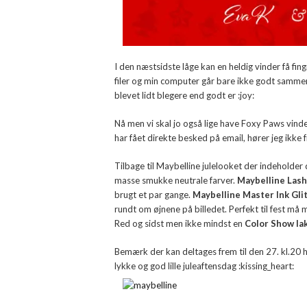
I den næstsidste låge kan en heldig vinder få fin
filer og min computer går bare ikke godt sammen
blevet lidt blegere end godt er :joy:
Nå men vi skal jo også lige have Foxy Paws vind
har fået direkte besked på email, hører jeg ikke 
Tilbage til Maybelline julelooket der indeholder 
masse smukke neutrale farver.
Maybelline Lash
brugt et par gange.
Maybelline Master Ink Glit
rundt om øjnene på billedet. Perfekt til fest må
Red og sidst men ikke mindst en
Color Show la
Bemærk der kan deltages frem til den 27. kl.20 h
lykke og god lille juleaftensdag :kissing_heart: