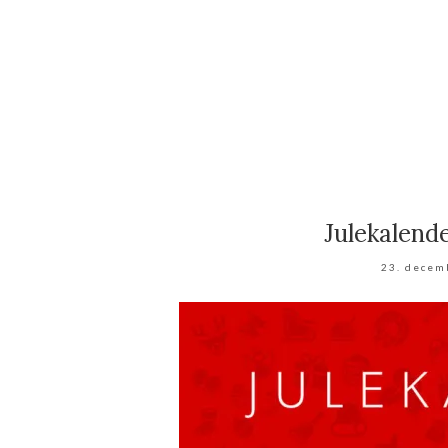
Julekalend
23. decem