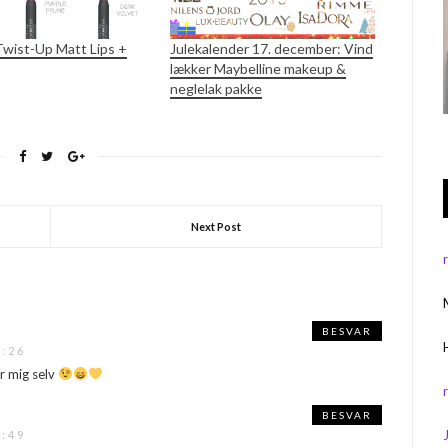
Twist-Up Matt Lips +
Julekalender 17. december: Vind
lækker Maybelline makeup &
neglelak pakke
Next Post
BESVAR
5:26
or mig selv
BESVAR
5:49