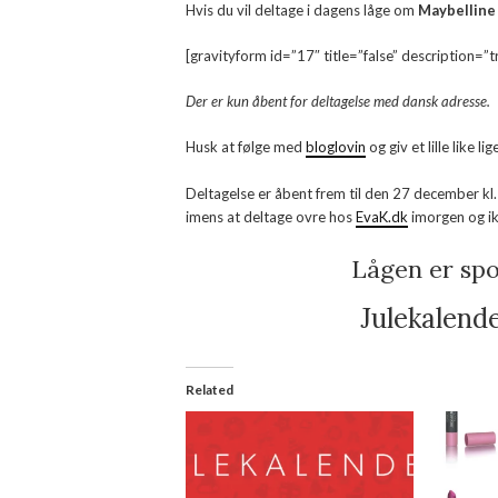
Hvis du vil deltage i dagens låge om
Maybelline
[gravityform id=”17″ title=”false” description=”t
Der er kun åbent for deltagelse med dansk adresse.
Husk at følge med
bloglovin
og giv et lille like 
Deltagelse er åbent frem til den 27 december kl. 
imens at deltage ovre hos
EvaK.dk
imorgen og i
Lågen er spo
Julekalend
Related