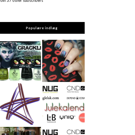
Join 37 other subscribers
Populære indlæg