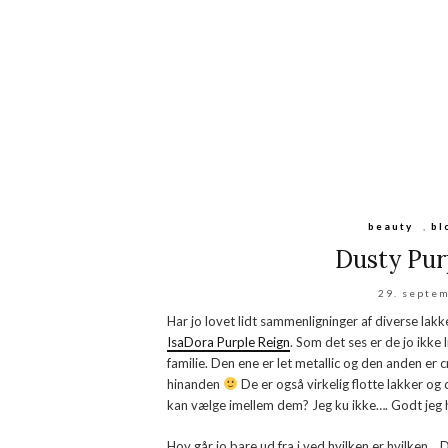
beauty
,
bl
Dusty Purp
29. septe
Har jo lovet lidt sammenligninger af diverse lakke
IsaDora Purple Reign
. Som det ses er de jo ikke 
familie. Den ene er let metallic og den anden er
hinanden
De er også virkelig flotte lakker og 
kan vælge imellem dem? Jeg ku ikke…. Godt jeg
Hov går jo bare ud fra i ved hvilken er hvilken… D