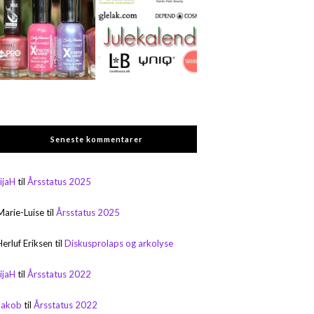
Seneste kommentarer
rijaH
til
Årsstatus 2025
Marie-Luise
til
Årsstatus 2025
Herluf Eriksen
til
Diskusprolaps og arkolyse
rijaH
til
Årsstatus 2022
Jakob
til
Årsstatus 2022