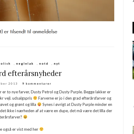
polish
,
neglelak
,
notd
,
nyt
rd efterårsnyheder
mber 2013
9 kommentarer
er er to nye farver, Dusty Petrol og Dusty Purple. Begge lakker er
kr vejl. udsalgspris
Farverne er jo i den grad efterårsfarver og
øvet og grønt og lilla
Synes i øvrigt at Dusty Purple minder en
et ikke i nærheden af at være en dupe, det må være det lilla der
terårsfarver?
de også er vist med her