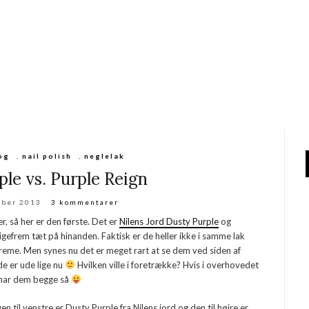
og
,
nail polish
,
neglelak
le vs. Purple Reign
mber 2013
3 kommentarer
r, så her er den første. Det er
Nilens Jord Dusty Purple
og
ligefrem tæt på hinanden. Faktisk er de heller ikke i samme lak
 creme. Men synes nu det er meget rart at se dem ved siden af
de er ude lige nu
Hvilken ville i foretrække? Hvis i overhovedet
 har dem begge så
en til venstre er Dusty Purple fra Nilens jord og den til højre er