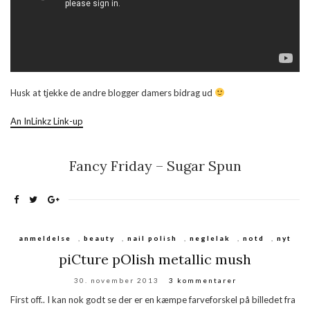
Husk at tjekke de andre blogger damers bidrag ud
An InLinkz Link-up
Fancy Friday – Sugar Spun
anmeldelse
,
beauty
,
nail polish
,
neglelak
,
notd
,
nyt
piCture pOlish metallic mush
30. november 2013
3 kommentarer
First off.. I kan nok godt se der er en kæmpe farveforskel på billedet fra