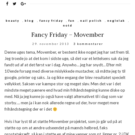
beauty
,
blog
,
fancy friday
,
fun
,
nail polish
,
neglelak
,
notd
Fancy Friday – Movember
29. november 2013
3 kommentarer
Denne uges tema, Movember, er bestemt ikke noget jeg har set frem til.
Jeg troede jo at det kom i sidste uge, så det var et lettelsens suk da jeg
fandt ud af at det først var i dag. Anywho… jeg har snydt… Efter mit
10’ende forsøg med diverse mislykkede mustacher, så måtte jeg ty til
google, printer og saks. Ja og ikke engang der blev resultatet specielt
vellykket. Saksen var kæmpe stor og meget sløv. Men det var i det
mindste meget pænere end hvad min frihåndstegning kunne diske op
med. Nå ja jeg kunne jo også have valgt alternativet til i dag som var
storby…. men ja i kan nok allerede regne ud der, hvor meget mere
frihåndstegning der er i det
Hvis i har lyst til at støtte Movember projektet, som jo går ud på at
støtte op om at ændre udseendet på mænds helbred, f.eks
prostatakræft, så kan i støtte en af mine venner som pt. ligger nr. 2 i DK