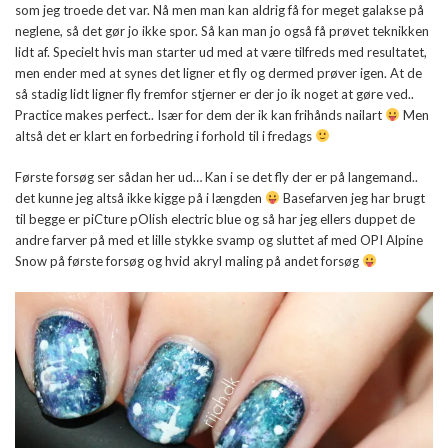
som jeg troede det var. Nå men man kan aldrig få for meget galakse på
neglene, så det gør jo ikke spor. Så kan man jo også få prøvet teknikken
lidt af. Specielt hvis man starter ud med at være tilfreds med resultatet,
men ender med at synes det ligner et fly og dermed prøver igen. At de
så stadig lidt ligner fly fremfor stjerner er der jo ik noget at gøre ved..
Practice makes perfect.. Især for dem der ik kan frihånds nailart
Men
altså det er klart en forbedring i forhold til i fredags
Første forsøg ser sådan her ud… Kan i se det fly der er på langemand..
det kunne jeg altså ikke kigge på i længden
Basefarven jeg har brugt
til begge er piCture pOlish electric blue og så har jeg ellers duppet de
andre farver på med et lille stykke svamp og sluttet af med OPI Alpine
Snow på første forsøg og hvid akryl maling på andet forsøg