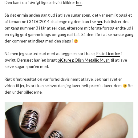
Den kan i da i øvrigt lige se hvis i klikker
her
.
Så det er min anden gang ud i at lave sugar spun, det var nemlig også et
af temaerne i 31DC2014 challenge og dem kan i se
her
. Faktisk er det
omgang nummer 3 i får at se i dag, eftersom mit første forsøg endte ud i
en rigtig god gammeldags omgang nail fail. Så dem får i at se næste gang
der kommer et indlæg med den slags i
Nå men jeg startede ud med at lægge en sort base,
Essie Licorice
i
øvrigt. Dernæst har jeg brugt
piCture pOlish Metallic Mush
til at lave
selve sugar spun’en med.
Rigtig fint resultat og var forholdsvis nemt at lave. Jeg har lavet en
video til jer, hvor i kan se hvordan jeg laver helt præcist laver dem
Se
den under billederne.