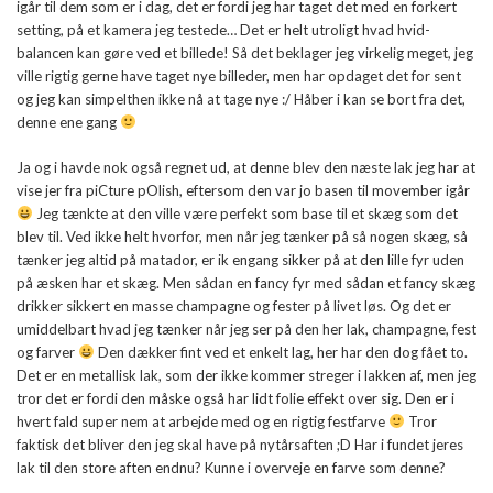
igår til dem som er i dag, det er fordi jeg har taget det med en forkert
setting, på et kamera jeg testede… Det er helt utroligt hvad hvid-
balancen kan gøre ved et billede! Så det beklager jeg virkelig meget, jeg
ville rigtig gerne have taget nye billeder, men har opdaget det for sent
og jeg kan simpelthen ikke nå at tage nye :/ Håber i kan se bort fra det,
denne ene gang
Ja og i havde nok også regnet ud, at denne blev den næste lak jeg har at
vise jer fra piCture pOlish, eftersom den var jo basen til movember igår
Jeg tænkte at den ville være perfekt som base til et skæg som det
blev til. Ved ikke helt hvorfor, men når jeg tænker på så nogen skæg, så
tænker jeg altid på matador, er ik engang sikker på at den lille fyr uden
på æsken har et skæg. Men sådan en fancy fyr med sådan et fancy skæg
drikker sikkert en masse champagne og fester på livet løs. Og det er
umiddelbart hvad jeg tænker når jeg ser på den her lak, champagne, fest
og farver
Den dækker fint ved et enkelt lag, her har den dog fået to.
Det er en metallisk lak, som der ikke kommer streger i lakken af, men jeg
tror det er fordi den måske også har lidt folie effekt over sig. Den er i
hvert fald super nem at arbejde med og en rigtig festfarve
Tror
faktisk det bliver den jeg skal have på nytårsaften ;D Har i fundet jeres
lak til den store aften endnu? Kunne i overveje en farve som denne?