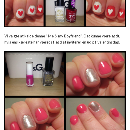
Vi valgte at kalde denne ” Me & my Boyfriend”. Det kunne være sødt,
hvis ens kæreste har været så sød at inviterer én ud på valentinsdag.