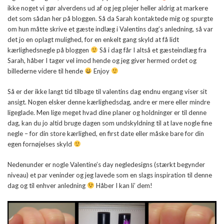
ikke noget vi gør alverdens ud af og jeg plejer heller aldrig at markere
det som sådan her på bloggen. Så da Sarah kontaktede mig og spurgte
om hun måtte skrive et gæste indlæg i Valentins dag’s anledning, så var
det jo en oplagt mulighed, for en enkelt gang skyld at få lidt
kærlighedsnegle på bloggen
Så i dag får I altså et gæsteindlæg fra
Sarah, håber I tager vel imod hende og jeg giver hermed ordet og
billederne videre til hende
Enjoy
Så er der ikke langt tid tilbage til valentins dag endnu engang viser sit
ansigt. Nogen elsker denne kærlighedsdag, andre er mere eller mindre
ligeglade. Men lige meget hvad dine planer og holdninger er til denne
dag, kan du jo altid bruge dagen som undskyldning til at lave nogle fine
negle – for din store kærlighed, en first date eller måske bare for din
egen fornøjelses skyld
Nedenunder er nogle Valentine’s day negledesigns (stærkt begynder
niveau) et par veninder og jeg lavede som en slags inspiration til denne
dag og til enhver anledning
Håber I kan li’ dem!