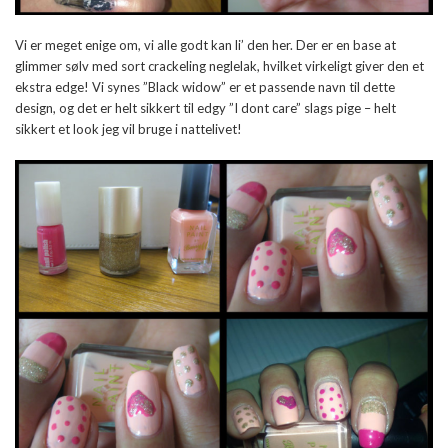
Vi er meget enige om, vi alle godt kan li’ den her. Der er en base at
glimmer sølv med sort crackeling neglelak, hvilket virkeligt giver den et
ekstra edge! Vi synes ”Black widow” er et passende navn til dette
design, og det er helt sikkert til edgy ”I dont care” slags pige – helt
sikkert et look jeg vil bruge i nattelivet!