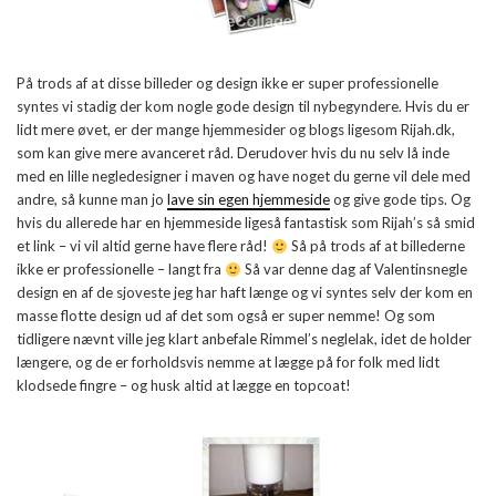
På trods af at disse billeder og design ikke er super professionelle
syntes vi stadig der kom nogle gode design til nybegyndere. Hvis du er
lidt mere øvet, er der mange hjemmesider og blogs ligesom Rijah.dk,
som kan give mere avanceret råd. Derudover hvis du nu selv lå inde
med en lille negledesigner i maven og have noget du gerne vil dele med
andre, så kunne man jo
lave sin egen hjemmeside
og give gode tips. Og
hvis du allerede har en hjemmeside ligeså fantastisk som Rijah’s så smid
et link – vi vil altid gerne have flere råd!
Så på trods af at billederne
ikke er professionelle – langt fra
Så var denne dag af Valentinsnegle
design en af de sjoveste jeg har haft længe og vi syntes selv der kom en
masse flotte design ud af det som også er super nemme! Og som
tidligere nævnt ville jeg klart anbefale Rimmel’s neglelak, idet de holder
længere, og de er forholdsvis nemme at lægge på for folk med lidt
klodsede fingre – og husk altid at lægge en topcoat!