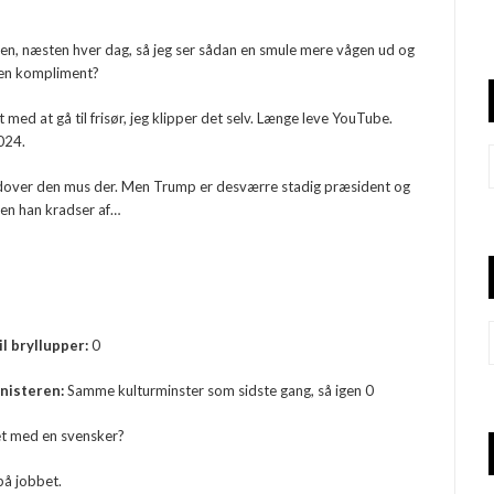
en, næsten hver dag, så jeg ser sådan en smule mere vågen ud og
t en kompliment?
 med at gå til frisør, jeg klipper det selv. Længe leve YouTube.
2024.
, udover den mus der. Men Trump er desværre stadig præsident og
nden han kradser af…
l bryllupper:
0
nisteren:
Samme kulturminster som sidste gang, så igen 0
et med en svensker?
på jobbet.