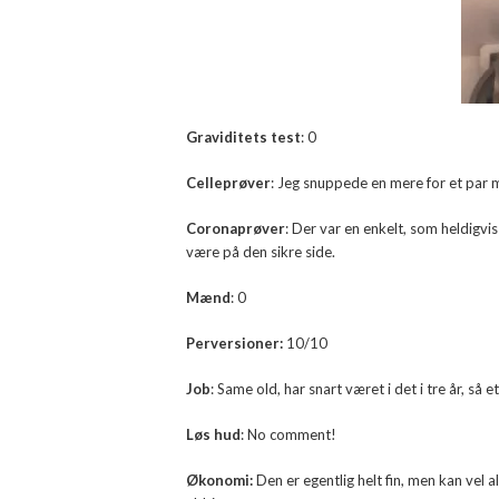
Graviditets test
: 0
Celleprøver
: Jeg snuppede en mere for et par m
Coronaprøver
: Der var en enkelt, som heldigvis
være på den sikre side.
Mænd
: 0
Perversioner:
10/10
Job
: Same old, har snart været i det i tre år, så 
Løs hud
: No comment!
Økonomi:
Den er egentlig helt fin, men kan vel a