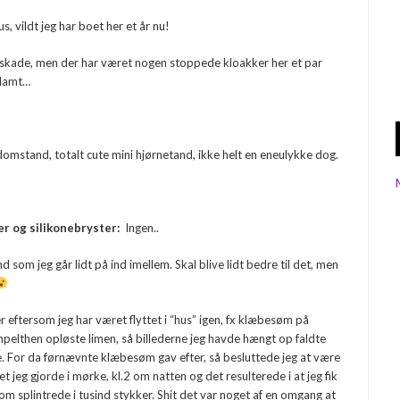
s, vildt jeg har boet her et år nu!
dskade, men der har været nogen stoppede kloakker her et par
klamt…
sdomstand, totalt cute mini hjørnetand, ikke helt en eneulykke dog.
r og silikonebryster:
Ingen..
 som jeg går lidt på ind imellem. Skal blive lidt bedre til det, men
er eftersom jeg har været flyttet i “hus” igen, fx klæbesøm på
pelthen opløste limen, så billederne jeg havde hængt op faldte
e. For da førnævnte klæbesøm gav efter, så besluttede jeg at være
t jeg gjorde i mørke, kl.2 om natten og det resulterede i at jeg fik
m splintrede i tusind stykker. Shit det var noget af en omgang at