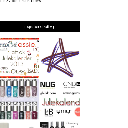
Join 37 other subscribers
Populære indlæg