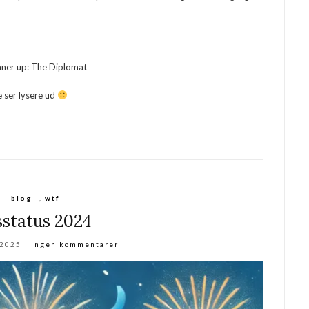
unner up: The Diplomat
e ser lysere ud
blog
,
wtf
sstatus 2024
 2025
Ingen kommentarer