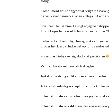
aldrig.
Komplimenter:
Er begyndt at bruge mascara ig
det er blevet bemærket af en kollega.. så er de
Frisurer
: Den samme. I øvrigt er jeg helt stoppet
Tror ikke jeg har været til frisør siden oktober 
Katastrofer
: Personligt, heldigvis ikke nogen
prøver helt klart at fucke det op for os andre i
Forældre:
De hygger sig stadig på pensionen
Venner:
Fik da set dem lidt hist og her.
Antal opfordringer til at være toastmaster ti
40-års fødselsdagsreceptioner hos kulturmi
Internationale aktiviteter:
Tror jeg har snakk
Internationale opkald
: Ham den ene svensker 