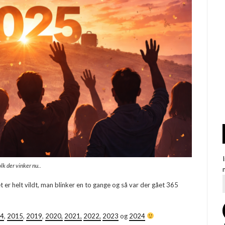
lk der vinker nu..
et er helt vildt, man blinker en to gange og så var der gået 365
4
,
2015
,
2019
,
2020,
2021,
2022,
2023
og
2024