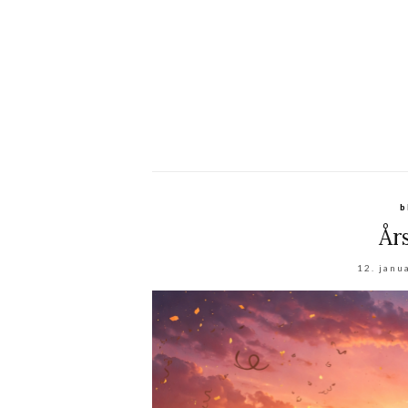
b
År
12. janu