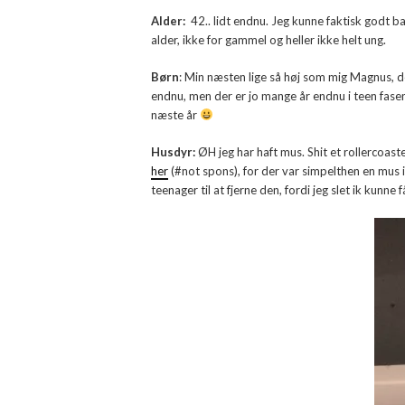
Alder:
42.. lidt endnu. Jeg kunne faktisk godt ba
alder, ikke for gammel og heller ikke helt ung.
Børn
: Min næsten lige så høj som mig Magnus, de
endnu, men der er jo mange år endnu i teen fase
næste år
Husdyr:
ØH jeg har haft mus. Shit et rollercoas
her
(#not spons), for der var simpelthen en mus
teenager til at fjerne den, fordi jeg slet ik kunne 