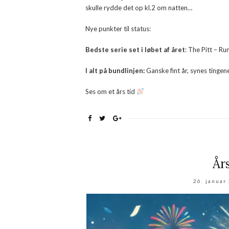
skulle rydde det op kl.2 om natten…
Nye punkter til status:
Bedste serie set i løbet af året
: The Pitt – R
I alt på bundlinjen:
Ganske fint år, synes tingen
Ses om et års tid
År
26. januar