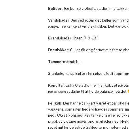
Boliger:
Jeg bor selvfølgelig stadig i mit rækkehu
Vandskader
: Jeg ved ik om det tæller som van
gange. Tre gange så vidt jeg husker. Det var ok 
Brandskader:
Ingen, 7-9-13!
Eneulykker
: 0! Jeg fik dog fjernet min femte vi
Tømmermænd:
Nul!
Slankekure, spiseforstyrrelser, fedtsugninge
Kondital:
Cirka 0 stadig, men har købt et gå-bånd
jeg er seriøst dårlig til at holde balancen på det
Fejlkøb
: Der har helt sikkert været et par stykk
væggene, som i den hede vi havde i sommers sim
ned.. OG så kom jeg lige i tanke om en eneulykk
proaktiv og tage nogen andre billeder ned. Hvilke
revet mit højt elsekde Galileo termometer ned so