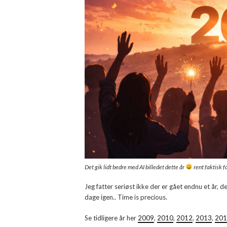
Det gik lidt bedre med AI billedet dette år
rent faktisk fo
Jeg fatter seriøst ikke der er gået endnu et år, d
dage igen.. Time is precious.
Se tidligere år her
2009
,
2010
,
2012
,
2013
,
201