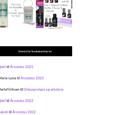
Seneste kommentarer
rijaH
til
Årsstatus 2025
Marie-Luise
til
Årsstatus 2025
Herluf Eriksen
til
Diskusprolaps og arkolyse
rijaH
til
Årsstatus 2022
Jakob
til
Årsstatus 2022