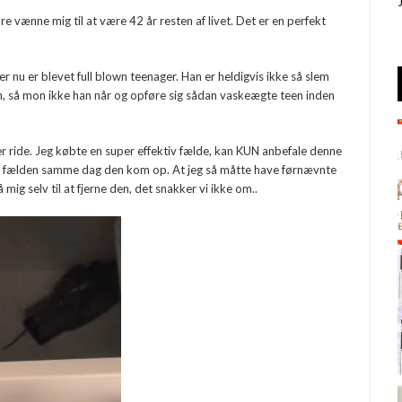
re vænne mig til at være 42 år resten af livet. Det er en perfekt
r nu er blevet full blown teenager. Han er heldigvis ikke så slem
n, så mon ikke han når og opføre sig sådan vaskeægte teen inden
ter ride. Jeg købte en super effektiv fælde, kan KUN anbefale denne
 i fælden samme dag den kom op. At jeg så måtte have førnævnte
få mig selv til at fjerne den, det snakker vi ikke om..