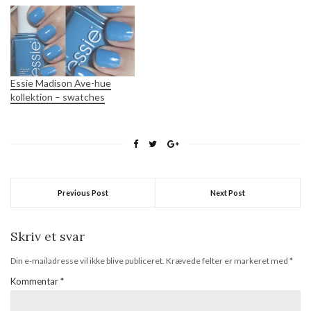
Essie Madison Ave-hue
kollektion – swatches
Previous Post
Next Post
Skriv et svar
Din e-mailadresse vil ikke blive publiceret.
Krævede felter er markeret med
*
Kommentar
*