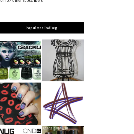
Join 37 other subscribers
Populære indlæg