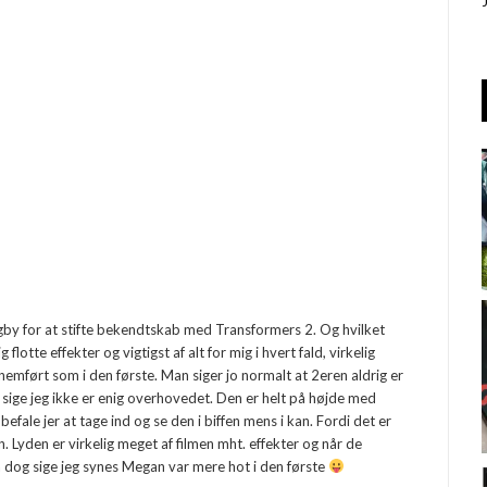
ngby for at stifte bekendtskab med Transformers 2. Og hvilket
lotte effekter og vigtigst af alt for mig i hvert fald, virkelig
emført som i den første. Man siger jo normalt at 2eren aldrig er
 sige jeg ikke er enig overhovedet. Den er helt på højde med
efale jer at tage ind og se den i biffen mens i kan. Fordi det er
. Lyden er virkelig meget af filmen mht. effekter og når de
dog sige jeg synes Megan var mere hot i den første