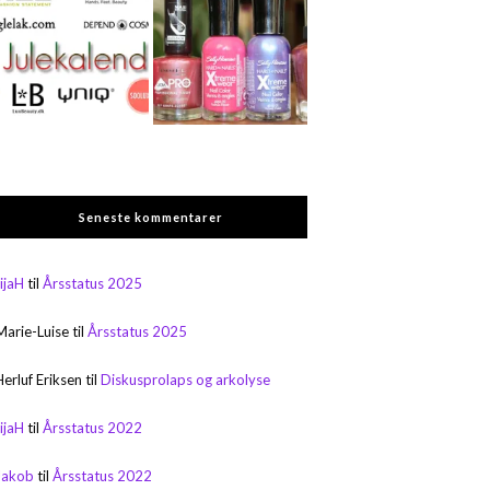
Seneste kommentarer
rijaH
til
Årsstatus 2025
Marie-Luise
til
Årsstatus 2025
Herluf Eriksen
til
Diskusprolaps og arkolyse
rijaH
til
Årsstatus 2022
Jakob
til
Årsstatus 2022