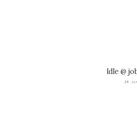
Idle @ j
28. ju