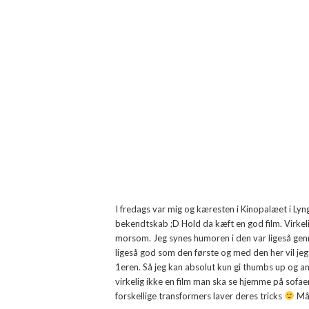
I fredags var mig og kæresten i Kinopalæet i Ly
bekendtskab ;D Hold da kæft en god film. Virkelig f
morsom. Jeg synes humoren i den var ligeså genn
ligeså god som den første og med den her vil jeg
1eren. Så jeg kan absolut kun gi thumbs up og anb
virkelig ikke en film man ska se hjemme på sofaen
forskellige transformers laver deres tricks
Må 