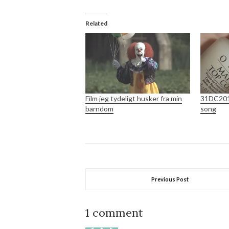
Related
Film jeg tydeligt husker fra min
31DC2014
barndom
song
Previous Post
1 comment