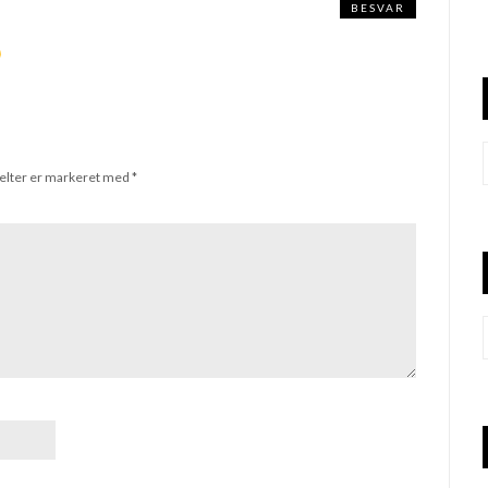
BESVAR
elter er markeret med
*