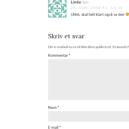
Linda
siger:
28. JUNI 2009 KL. 13:56
Uhhh, skal helt klart også se den
Skriv et svar
Din e-mailadresse vil ikke blive publiceret.
Krævede f
Kommentar
*
Navn
*
E-mail
*