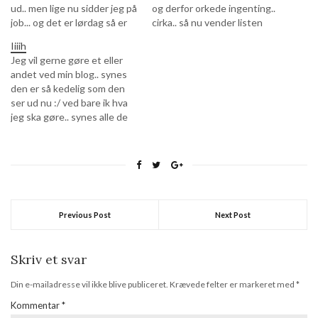
ud.. men lige nu sidder jeg på
og derfor orkede ingenting..
job... og det er lørdag så er
cirka.. så nu vender listen
der ikke skide meget at lave
stærkt tilbage og
Iiiih
:P men har faktisk travlt med
forhåbentlig bliver der i
Jeg vil gerne gøre et eller
at ordne negle :P og lige nu
fremtiden også ;D De to
andet ved min blog.. synes
kører Superbad på lappen
forrige kan læses for 2009
den er så kedelig som den
og…
her og 2010 her. Jeg regner
ser ud nu :/ ved bare ik hva
også med…
jeg ska gøre.. synes alle de
skabeloner der er, er mega
kedelige.. og jeg kan ik finde
ud af at lave grafik eller lign.
til…
Previous Post
Next Post
Skriv et svar
Din e-mailadresse vil ikke blive publiceret.
Krævede felter er markeret med
*
Kommentar
*