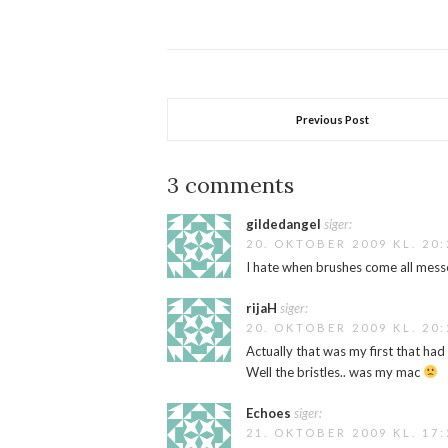
people 
stacked 
crumbled
Previous Post
3 comments
gildedangel
siger:
20. OKTOBER 2009 KL. 20:
I hate when brushes come all mess
rijaH
siger:
20. OKTOBER 2009 KL. 20:
Actually that was my first that had
Well the bristles.. was my mac
Echoes
siger:
21. OKTOBER 2009 KL. 17: