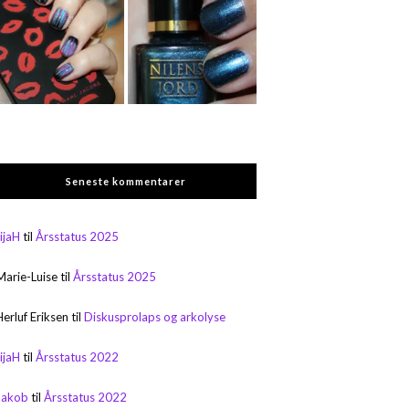
Seneste kommentarer
rijaH
til
Årsstatus 2025
Marie-Luise
til
Årsstatus 2025
Herluf Eriksen
til
Diskusprolaps og arkolyse
rijaH
til
Årsstatus 2022
Jakob
til
Årsstatus 2022