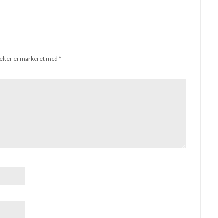
elter er markeret med
*