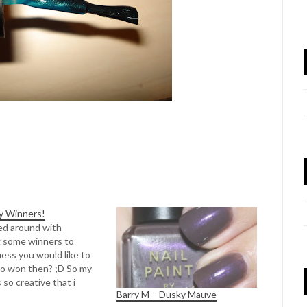
y Winners!
led around with
 some winners to
uess you would like to
o won then? ;D So my
so creative that i
Barry M – Dusky Mauve
wn the names on all the