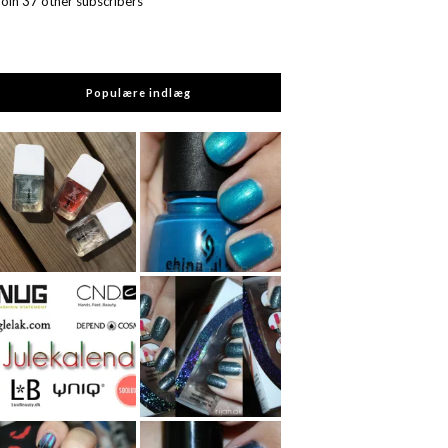
Join 37 other subscribers
Populære indlæg