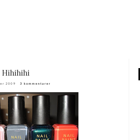
Hihihihi
ber 2009
3 kommentarer