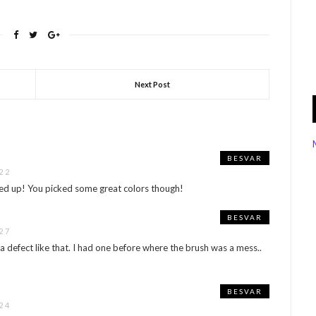
who entered and
them, ready to be
 up and going in to my…
Next Post
BESVAR
22
ed up! You picked some great colors though!
BESVAR
27
 a defect like that. I had one before where the brush was a mess..
BESVAR
24