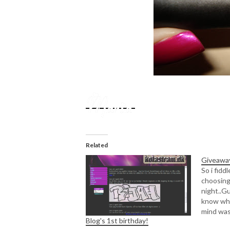
Related
Giveawa
So i fidd
choosing
night..G
know wh
mind was 
Blog's 1st birthday!
wrote do