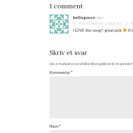
1 comment
kelliegonzo
siger:
6. NOVEMBER 2009 KL. 1:
i LOVE this song!! great pick
it'
Skriv et svar
Din e-mailadresse vil ikke blive publiceret.
Krævede f
Kommentar
*
Navn
*