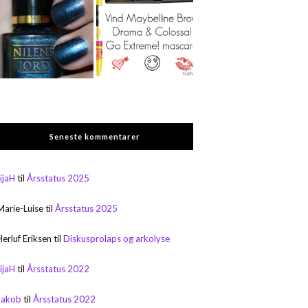
Seneste kommentarer
rijaH
til
Årsstatus 2025
Marie-Luise
til
Årsstatus 2025
Herluf Eriksen
til
Diskusprolaps og arkolyse
rijaH
til
Årsstatus 2022
Jakob
til
Årsstatus 2022