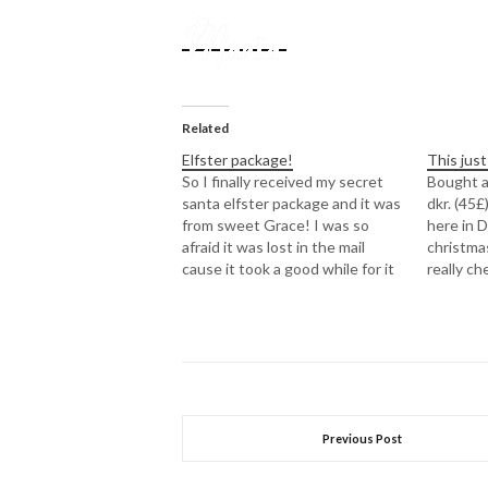
Related
Elfster package!
This just
So I finally received my secret
Bought a
santa elfster package and it was
dkr. (45£
from sweet Grace! I was so
here in 
afraid it was lost in the mail
christmas
cause it took a good while for it
really ch
to get here. But its here now
the post
and she send me just what I
for ever
wished for! :DThe…
off! :D B
Previous Post