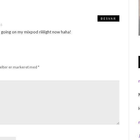
BESVAR
06
s going on my mixpod riiiiight now haha!
elter er markeret med
*