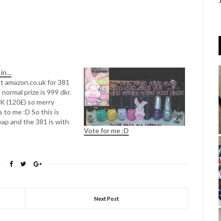
 in…
t amazon.co.uk for 381
) normal prize is 999 dkr.
DK (120£) so merry
 to me :D So this is
eap and the 381 is with
Vote for me :D
age incl. :D Wanted this
. So guess waiting pays
uy it here
Next Post