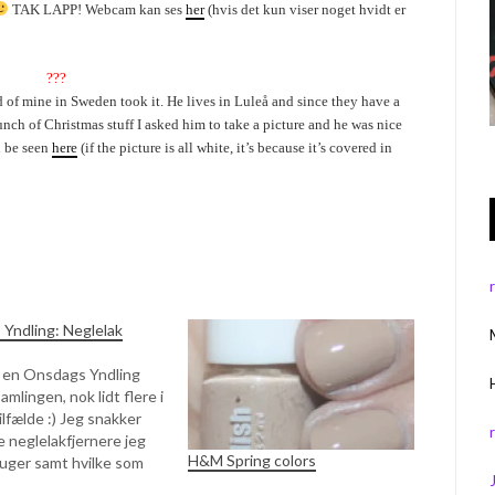
TAK LAPP! Webcam kan ses
her
(hvis det kun viser noget hvidt er
???
nd of mine in Sweden took it. He lives in Luleå and since they have a
nch of Christmas stuff I asked him to take a picture and he was nice
 be seen
here
(if the picture is all white, it’s because it’s covered in
Yndling: Neglelak
r en Onsdags Yndling
samlingen, nok lidt flere i
ilfælde :) Jeg snakker
e neglelakfjernere jeg
H&M Spring colors
ruger samt hvilke som
kan lide. Plus et lille tip