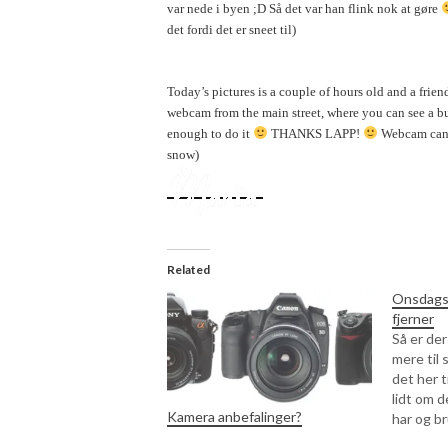
var nede i byen ;D Så det var han flink nok at gøre
det fordi det er sneet til)
Today’s pictures is a couple of hours old and a frie
webcam from the main street, where you can see a bu
enough to do it
THANKS LAPP!
Webcam can
snow)
Related
Onsdags 
fjerner
Så er de
mere til 
det her t
lidt om d
Kamera anbefalinger?
har og b
jeg bedst 