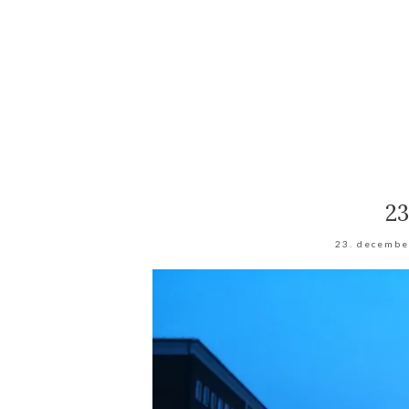
23
23. decembe