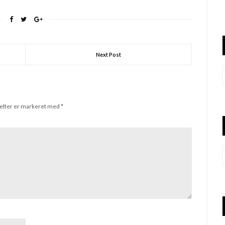
negle :) Beklager
n, da jeg endelig var klar
Next Post
elter er markeret med
*