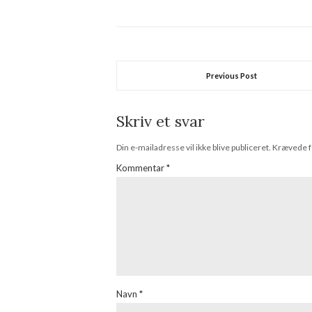
om gule 
kvalitete
til at…
Previous Post
Skriv et svar
Din e-mailadresse vil ikke blive publiceret.
Krævede f
Kommentar
*
Navn
*