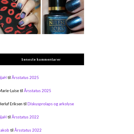
Seneste kommentarer
rijaH
til
Årsstatus 2025
Marie-Luise
til
Årsstatus 2025
Herluf Eriksen
til
Diskusprolaps og arkolyse
rijaH
til
Årsstatus 2022
Jakob
til
Årsstatus 2022