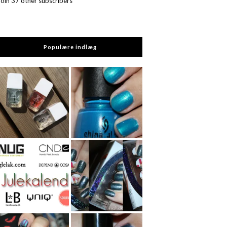
Join 37 other subscribers
Populære indlæg