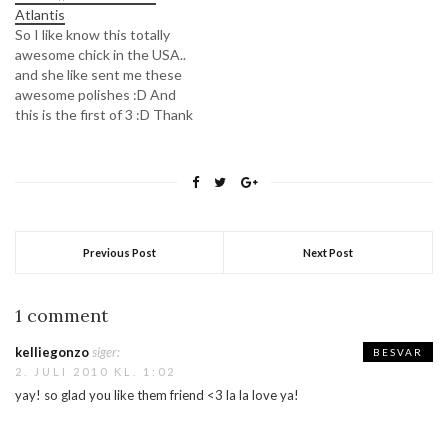
Atlantis
So I like know this totally
awesome chick in the USA..
and she like sent me these
awesome polishes :D And
this is the first of 3 :D Thank
you so much Kellie :) Really
appreciate it! :DThe reason
for wearing this today is
that later im going home to…
Previous Post
Next Post
1 comment
kelliegonzo
siger:
BESVAR
2. JULI 2010 KL. 1:02
yay! so glad you like them friend <3 la la love ya!