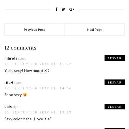
Previous Post
Next Post
12 comments
nihrida
siger:
BESVAR
11. SEPTEMBER 2010 KL. 11:27
Yeah, sexy! How much? XD
rijaH
siger:
BESVAR
17. SEPTEMBER 2010 KL. 14:56
Sooo sexy
Lois
siger:
BESVAR
11. SEPTEMBER 2010 KL. 12:22
Sexy color, haha! I love it <3