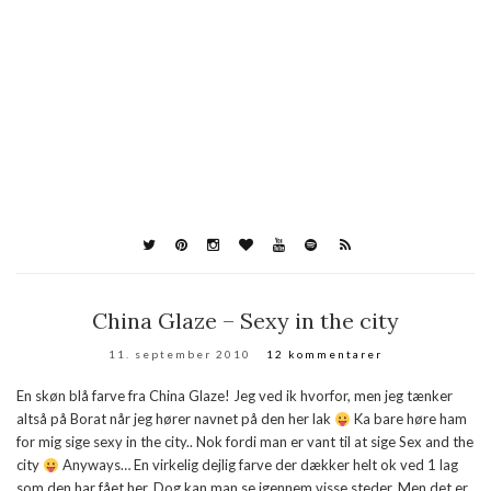
China Glaze – Sexy in the city
11. september 2010
12 kommentarer
En skøn blå farve fra China Glaze! Jeg ved ik hvorfor, men jeg tænker
altså på Borat når jeg hører navnet på den her lak
Ka bare høre ham
for mig sige sexy in the city.. Nok fordi man er vant til at sige Sex and the
city
Anyways… En virkelig dejlig farve der dækker helt ok ved 1 lag
som den har fået her. Dog kan man se igennem visse steder. Men det er