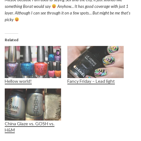
something Borat would say
Anyhow… It has good coverage with just 1
layer. Although I can see through it on a few spots… But might be me that’s
picky
Related
Hellow world!
Fancy Friday – Lead light
China Glaze vs. GOSH vs.
H&M