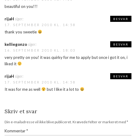
beautiful on you!!!
rijaH
siger:
BESVAR
17. SEPTEMBER 2010 KL. 14:58
thank you sweetie
kelliegonzo
siger:
BESVAR
16. SEPTEMBER 2010 KL. 18:03
very pretty on you! it was quirky for me to apply but once i got it on, i
liked it
rijaH
siger:
BESVAR
17. SEPTEMBER 2010 KL. 14:58
It was for me as well
but I like it a lot to
Skriv et svar
Din e-mailadresse vil ikke blive publiceret.
Krævede felter er markeret med
*
Kommentar
*