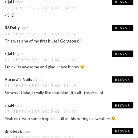
rijaH
siger:
BESVAR
17. SEPTEMBER 2010 KL. 14:57
<3 :D
R3Daily
siger:
BESVAR
11. SEPTEMBER 2010 KL. 14:26
This was one of my first blues! Gorgeous!!
rijaH
siger:
BESVAR
17. SEPTEMBER 2010 KL. 14:57
I think its awesome and glad I have it now
Aurora's Nails
siger:
BESVAR
11. SEPTEMBER 2010 KL. 22:19
So sexy! Haha, I really like that blue! It’s all…tropical lol.
rijaH
siger:
BESVAR
17. SEPTEMBER 2010 KL. 14:57
Yeah nice with some tropical stuff in this boring fall weather
jbrobeck
siger:
BESVAR
12. SEPTEMBER 2010 KL. 7:16