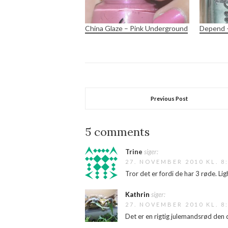
China Glaze – Pink Underground
Depend 
Previous Post
5 comments
Trine
siger:
27. NOVEMBER 2010 KL. 8
Tror det er fordi de har 3 røde. L
Kathrin
siger:
27. NOVEMBER 2010 KL. 8
Det er en rigtig julemandsrød den