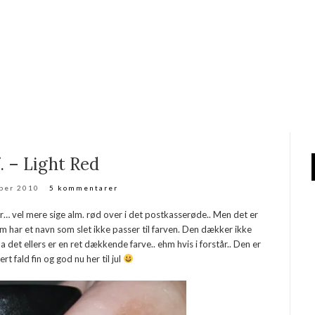
.f. – Light Red
ber 2010
5 kommentarer
r… vel mere sige alm. rød over i det postkasserøde.. Men det er
som har et navn som slet ikke passer til farven. Den dækker ikke
da det ellers er en ret dækkende farve.. ehm hvis i forstår.. Den er
t fald fin og god nu her til jul