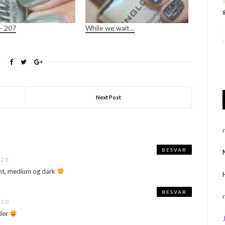
– 207
While we wait…
Next Post
BESVAR
:28
ight, medium og dark
BESVAR
:30
 der