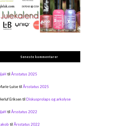
Seneste kommentarer
rijaH
til
Årsstatus 2025
Marie-Luise
til
Årsstatus 2025
Herluf Eriksen
til
Diskusprolaps og arkolyse
rijaH
til
Årsstatus 2022
Jakob
til
Årsstatus 2022