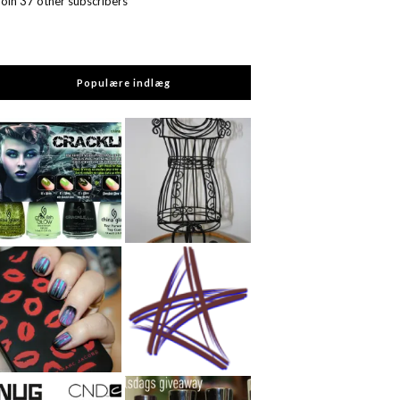
Join 37 other subscribers
Populære indlæg