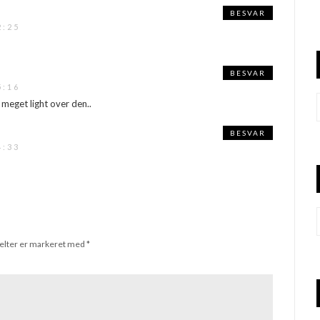
BESVAR
2:25
BESVAR
5:16
r meget light over den..
BESVAR
4:33
elter er markeret med
*