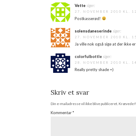
Vette
siger:
27. NOVEMBER 2010 KL. 1
Postkasserød!
solensdaneserinde
siger:
27. NOVEMBER 2010 KL. 1
Ja ville nok også sige at der ikke e
colorfulbottle
siger:
28. NOVEMBER 2010 KL. 1
Really pretty shade =)
Skriv et svar
Din e-mailadresse vil ikke blive publiceret.
Krævede f
Kommentar
*