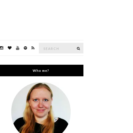
Search
Search
for:
Who me?