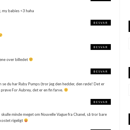
r, my babies <3 haha
BESVAR
BESVAR
ne over billedet
BESVAR
se du har Ruby Pumps (tror jeg den hedder, den røde! Det er
e prøve For Aubrey, det er en fin farve.
BESVAR
en skulle minde meget om Nouvelle Vague fra Chanel, så tror bare
kostet rigeligt