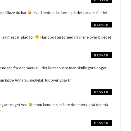
ina Glaze du har
Hvad hedder lakkerne på det første billede?
BESVAR
 jeg mest er glad for
Har opdateret med navnene over billedet
BESVAR
kke nogen fra det mærke – det kunne være man skulle gøre noget
n kan købe Anna Sui neglelak (udover Ebay)?
BESVAR
e gøre noget ved
hmm kender slet ikke det mærke, så der må
BESVAR