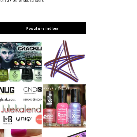
Join 37 other subscribers
Populære indlæg