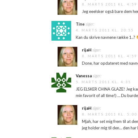
8. MARTS 2011 KL. 4:59
Jeg eeelsker også bare dem he
Tine
siger:
4. MARTS 2011 KL. 20:55
Kan du skrive navnene række 1..?
rijaH
siger:
8. MARTS 2011 KL. 4:59
Done, har opdateret med navne
Vanessa
siger:
5. MARTS 2011 KL. 4:35
JEG ELSKER CHINA GLAZE! Jeg kan 
min favorit of all time!) … Du burd
rijaH
siger:
8. MARTS 2011 KL. 5:00
Mjah, har set mig frem til at d
jeg holder mig til den… den har 