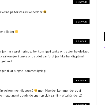
BESVAR
 lakkerne på første række hedder
BESVAR
er billedet
:
BESVAR
 jeg har været herinde. Jeg kom lige i tanke om, at jeg havde fået
Og så kom jeg i tanke om, at det var fordi jeg ikke har dig på min
noget ved.
 egen til at blegne i sammenligning!
BESVAR
g velkommen tilbage så
mon ikke den kommer der opaf
jo meget nemt at udvide ens neglelak samling efterhånden ;D
BESVAR