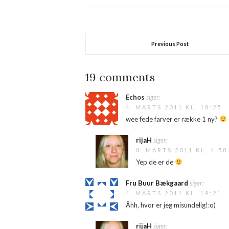
Previous Post
19 comments
Echos
siger:
4. MARTS 2011 KL. 18:25
wee fede farver er række 1 ny?
rijaH
siger:
8. MARTS 2011 KL. 4:58
Yep de er de
Fru Buur Bækgaard
siger:
4. MARTS 2011 KL. 19:21
Åhh, hvor er jeg misundelig!:o)
rijaH
siger: