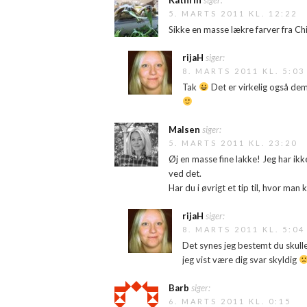
5. MARTS 2011 KL. 12:22
Sikke en masse lækre farver fra Ch
rijaH
siger:
8. MARTS 2011 KL. 5:03
Tak
Det er virkelig også dem
Malsen
siger:
5. MARTS 2011 KL. 23:20
Øj en masse fine lakke! Jeg har i
ved det.
Har du i øvrigt et tip til, hvor ma
rijaH
siger:
8. MARTS 2011 KL. 5:04
Det synes jeg bestemt du skull
jeg vist være dig svar skyldig
Barb
siger:
6. MARTS 2011 KL. 0:15