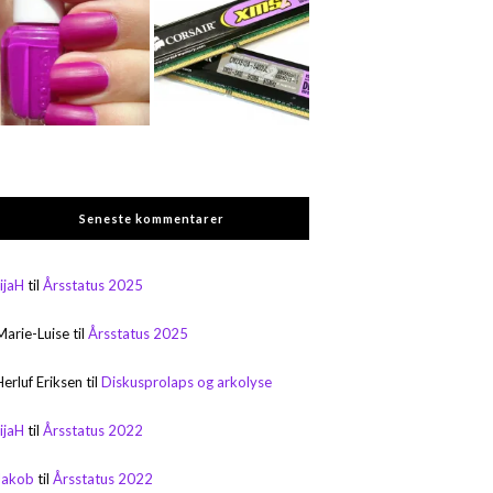
Seneste kommentarer
rijaH
til
Årsstatus 2025
Marie-Luise
til
Årsstatus 2025
Herluf Eriksen
til
Diskusprolaps og arkolyse
rijaH
til
Årsstatus 2022
Jakob
til
Årsstatus 2022