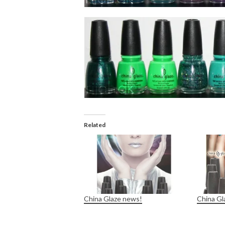
Related
China Glaze news!
China Gl