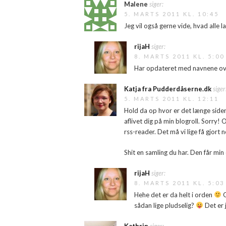
Malene
siger:
5. MARTS 2011 KL. 10:45
Jeg vil også gerne vide, hvad alle
rijaH
siger:
8. MARTS 2011 KL. 5:00
Har opdateret med navnene ov
Katja fra Pudderdåserne.dk
siger
5. MARTS 2011 KL. 12:11
Hold da op hvor er det længe siden,
aflivet dig på min blogroll. Sorry! 
rss-reader. Det må vi lige få gjort 
Shit en samling du har. Den får min
rijaH
siger:
8. MARTS 2011 KL. 5:03
Hehe det er da helt i orden
O
sådan lige pludselig?
Det er 
Kathrin
siger: