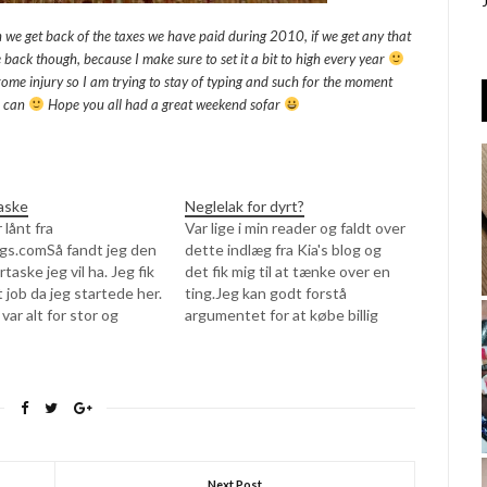
 we get back of the taxes we have paid during 2010, if we get any that
ack though, because I make sure to set it a bit to high every year
ome injury so I am trying to stay of typing and such for the moment
I can
Hope you all had a great weekend sofar
aske
Neglelak for dyrt?
 lånt fra
Var lige i min reader og faldt over
gs.comSå fandt jeg den
dette indlæg fra Kia's blog og
aske jeg vil ha. Jeg fik
det fik mig til at tænke over en
t job da jeg startede her.
ting.Jeg kan godt forstå
ar alt for stor og
argumentet for at købe billig
så den gav jeg videre til
neglelak, men jeg synes bestemt
ga som blev ansat og den
ikke 200 kr. er mange penge for
 mægtig glad for og jeg…
en neglelak. Hvis man nu tænker
på…
Next Post