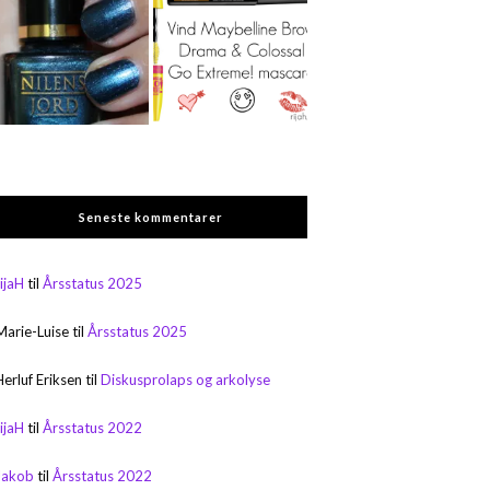
Seneste kommentarer
rijaH
til
Årsstatus 2025
Marie-Luise
til
Årsstatus 2025
Herluf Eriksen
til
Diskusprolaps og arkolyse
rijaH
til
Årsstatus 2022
Jakob
til
Årsstatus 2022