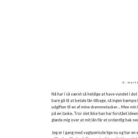
6. mart
Nå har i så været så heldige at have vundet i det st
bare gå til at betale lån tilbage, så ingen kæmp
udgiften til en af mine drømmetasker… Men min
på en taske. Tror slet ikke han har forstået idee
glæde mig over at mit lån får et ordentlig hak ned
Jeg er i gang med vagtperiode lige nu og har en e