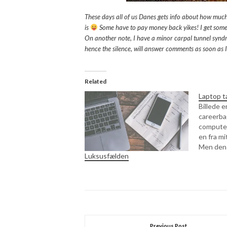
These days all of us Danes gets info about how much
is
Some have to pay money back yikes! I get some b
On another note, I have a minor carpal tunnel syndr
hence the silence, will answer comments as soon as 
Related
Laptop t
Billede er
careerba
computert
en fra mi
Men den v
Luksusfælden
klodset, 
en kolle
blev han
Previous Post