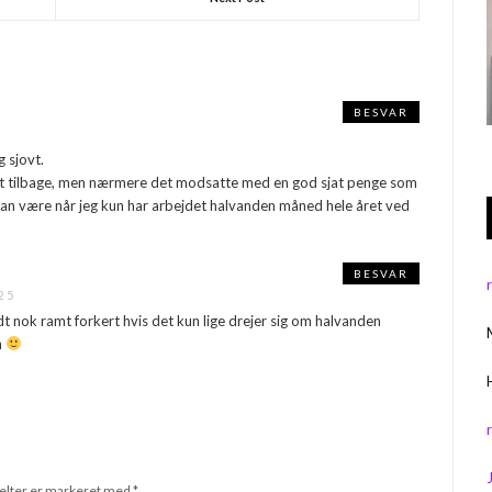
BESVAR
 sjovt.
oget tilbage, men nærmere det modsatte med en god sjat penge som
kan være når jeg kun har arbejdet halvanden måned hele året ved
BESVAR
25
dt nok ramt forkert hvis det kun lige drejer sig om halvanden
n
elter er markeret med
*