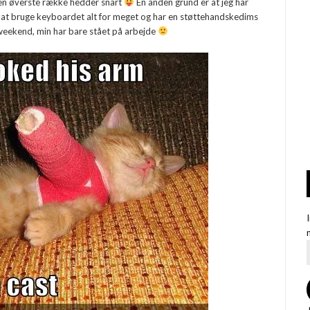
 den øverste række hedder snart
En anden grund er at jeg har
 at bruge keyboardet alt for meget og har en støttehandskedims
g weekend, min har bare stået på arbejde