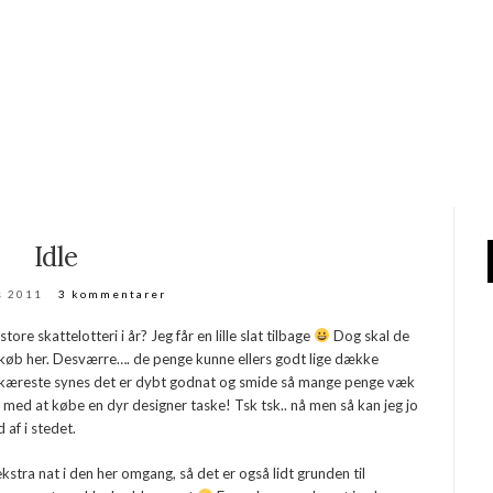
Idle
s 2011
3 kommentarer
ore skattelotteri i år? Jeg får en lille slat tilbage
Dog skal de
e køb her. Desværre…. de penge kunne ellers godt lige dække
 kæreste synes det er dybt godnat og smide så mange penge væk
n med at købe en dyr designer taske! Tsk tsk.. nå men så kan jeg jo
 af i stedet.
kstra nat i den her omgang, så det er også lidt grunden til