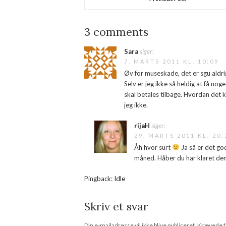
3 comments
Sara
siger:
7. MARTS 2011 KL. 10:09
Øv for museskade, det er sgu aldrig
Selv er jeg ikke så heldig at få n
skal betales tilbage. Hvordan det 
jeg ikke.
rijaH
siger:
29. MARTS 2011 KL. 20:
Åh hvor surt
Ja så er det go
måned. Håber du har klaret de
Pingback:
Idle
Skriv et svar
Din e-mailadresse vil ikke blive publiceret.
Krævede f