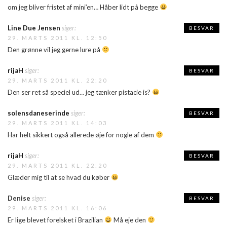
om jeg bliver fristet af mini’en… Håber lidt på begge
Line Due Jensen
siger:
BESVAR
29. MARTS 2011 KL. 12:50
Den grønne vil jeg gerne lure på
rijaH
siger:
BESVAR
29. MARTS 2011 KL. 22:20
Den ser ret så speciel ud… jeg tænker pistacie is?
solensdaneserinde
siger:
BESVAR
29. MARTS 2011 KL. 14:03
Har helt sikkert også allerede øje for nogle af dem
rijaH
siger:
BESVAR
29. MARTS 2011 KL. 22:20
Glæder mig til at se hvad du køber
Denise
siger:
BESVAR
29. MARTS 2011 KL. 16:06
Er lige blevet forelsket i Brazilian
Må eje den