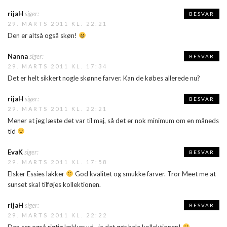
rijaH
siger:
BESVAR
29. MARTS 2011 KL. 22:21
Den er altså også skøn!
Nanna
siger:
BESVAR
29. MARTS 2011 KL. 17:34
Det er helt sikkert nogle skønne farver. Kan de købes allerede nu?
rijaH
siger:
BESVAR
29. MARTS 2011 KL. 22:21
Mener at jeg læste det var til maj, så det er nok minimum om en måneds
tid
EvaK
siger:
BESVAR
29. MARTS 2011 KL. 17:58
Elsker Essies lakker
God kvalitet og smukke farver. Tror Meet me at
sunset skal tilføjes kollektionen.
rijaH
siger:
BESVAR
29. MARTS 2011 KL. 22:22
Den ser også rigtig lækker ud.. ja det gør hele kollektionen!