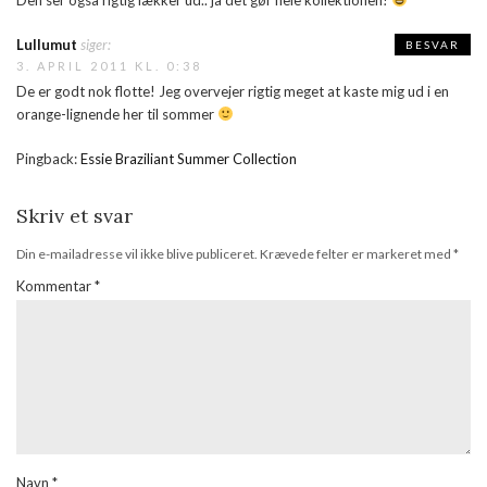
Lullumut
siger:
BESVAR
3. APRIL 2011 KL. 0:38
De er godt nok flotte! Jeg overvejer rigtig meget at kaste mig ud i en
orange-lignende her til sommer
Pingback:
Essie Braziliant Summer Collection
Skriv et svar
Din e-mailadresse vil ikke blive publiceret.
Krævede felter er markeret med
*
Kommentar
*
Navn
*