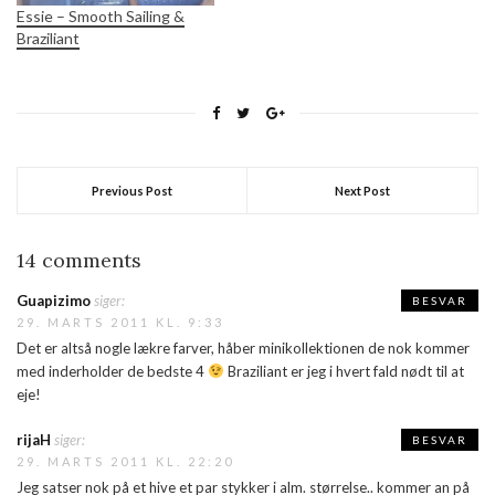
Essie – Smooth Sailing &
Braziliant
Previous Post
Next Post
14 comments
Guapizimo
siger:
BESVAR
29. MARTS 2011 KL. 9:33
Det er altså nogle lækre farver, håber minikollektionen de nok kommer
med inderholder de bedste 4
Braziliant er jeg i hvert fald nødt til at
eje!
rijaH
siger:
BESVAR
29. MARTS 2011 KL. 22:20
Jeg satser nok på et hive et par stykker i alm. størrelse.. kommer an på