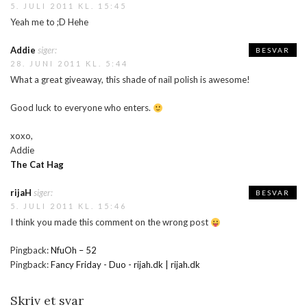
5. JULI 2011 KL. 15:45
Yeah me to ;D Hehe
Addie
siger:
BESVAR
28. JUNI 2011 KL. 5:44
What a great giveaway, this shade of nail polish is awesome!
Good luck to everyone who enters.
xoxo,
Addie
The Cat Hag
rijaH
siger:
BESVAR
5. JULI 2011 KL. 15:46
I think you made this comment on the wrong post
Pingback:
NfuOh – 52
Pingback:
Fancy Friday - Duo - rijah.dk | rijah.dk
Skriv et svar