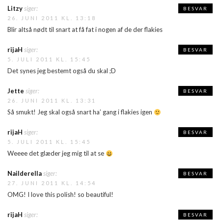
Litzy
siger:
BESVAR
26. JUNI 2011 KL. 13:18
Blir altså nødt til snart at få fat i nogen af de der flakies
rijaH
siger:
BESVAR
5. JULI 2011 KL. 15:45
Det synes jeg bestemt også du skal ;D
Jette
siger:
BESVAR
26. JUNI 2011 KL. 13:31
Så smukt! Jeg skal også snart ha’ gang i flakies igen
rijaH
siger:
BESVAR
5. JULI 2011 KL. 15:45
Weeee det glæder jeg mig til at se
Nailderella
siger:
BESVAR
27. JUNI 2011 KL. 14:54
OMG! I love this polish! so beautiful!
rijaH
siger:
BESVAR