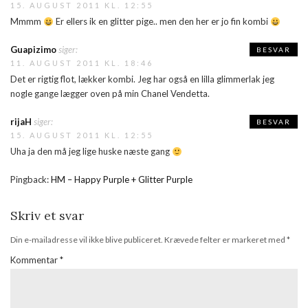
15. AUGUST 2011 KL. 12:55
Mmmm
Er ellers ik en glitter pige.. men den her er jo fin kombi
Guapizimo
siger:
BESVAR
11. AUGUST 2011 KL. 18:46
Det er rigtig flot, lækker kombi. Jeg har også en lilla glimmerlak jeg
nogle gange lægger oven på min Chanel Vendetta.
rijaH
siger:
BESVAR
15. AUGUST 2011 KL. 12:55
Uha ja den må jeg lige huske næste gang
Pingback:
HM – Happy Purple + Glitter Purple
Skriv et svar
Din e-mailadresse vil ikke blive publiceret.
Krævede felter er markeret med
*
Kommentar
*