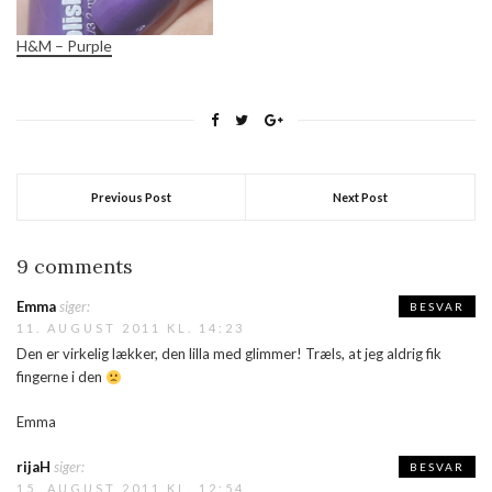
H&M – Purple
Previous Post
Next Post
9 comments
Emma
siger:
BESVAR
11. AUGUST 2011 KL. 14:23
Den er virkelig lækker, den lilla med glimmer! Træls, at jeg aldrig fik
fingerne i den
Emma
rijaH
siger:
BESVAR
15. AUGUST 2011 KL. 12:54