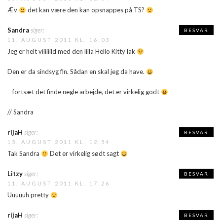
Æv
det kan være den kan opsnappes på TS?
Sandra
siger:
BESVAR
11. AUGUST 2011 KL. 16:03
Jeg er helt viiiiiild med den lilla Hello Kitty lak
Den er da sindsyg fin. Sådan en skal jeg da have.
– fortsæt det finde negle arbejde, det er virkelig godt
// Sandra
rijaH
siger:
BESVAR
15. AUGUST 2011 KL. 12:54
Tak Sandra
Det er virkelig sødt sagt
Litzy
siger:
BESVAR
11. AUGUST 2011 KL. 17:26
Uuuuuh pretty
rijaH
siger:
BESVAR