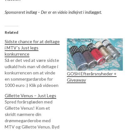
Sponsoreret indlæg – Der er en videio indlejret i indlægget.
Related
Sidste chance for at deltage
i MTV´s Just legs
konkurrence
Så er det ved at være sidste
udkald hvis man vil deltage i
konkurrencen om at vinde
GOSH Efterårsnyheder +
en sommergardarobe for
Giveaway
1000 euro :) Klik på videoen
og tryk på linket i bunden for
Gillette Venus – Just Legs
at komme til konkurrencen.
Spred forårsglæden med
Til dem der læser med fra
Gillette Venus! Kom et
reader er der en video i
skridt nærmere din
indlægget…
drømmegarderobe med
MTV og Gillette Venus. Byd
ind med eget billede for at
deltage i konkurrencen om