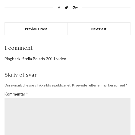
en helt ny garderobe.
Konkurrencen foregår
samtidigt i Sverige, Norge,
Danmark og Finland. Der
kåres en vinder efter en
Previous Post
Next Post
finale mellem de tre…
1 comment
Pingback:
Stella Polaris 2011 video
Skriv et svar
Din e-mailadresse vil ikke blive publiceret.
Krævede felter er markeret med
*
Kommentar
*