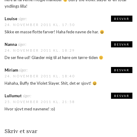
yndlings lilla!
Louise
siger:
BESVAR
24. NOVEMBER 2011 KL. 17:50
Sikke en masse flotte farver! Haha fede navne de har.
Nanna
siger:
BESVAR
24. NOVEMBER 2011 KL. 18:29
De ser fine ud! Glæder mig til at høre om tørre-tiden
Miriam
siger:
BESVAR
24. NOVEMBER 2011 KL. 18:40
Hahaha, Buffy the Violet Slayer. Shit, det er sjovt!
Lullumut
siger:
BESVAR
25. NOVEMBER 2011 KL. 21:58
Hvor sjovt med navnene! :o)
Skriv et svar