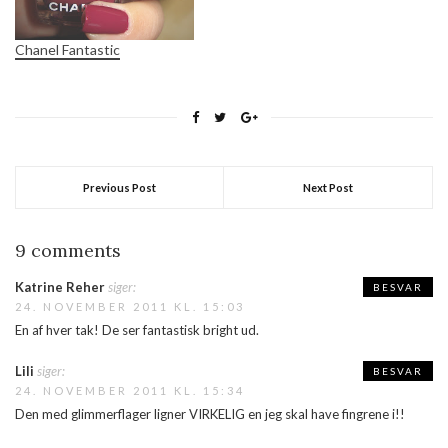
Chanel Fantastic
Previous Post
Next Post
9 comments
Katrine Reher
siger:
BESVAR
24. NOVEMBER 2011 KL. 15:03
En af hver tak! De ser fantastisk bright ud.
Lili
siger:
BESVAR
24. NOVEMBER 2011 KL. 15:34
Den med glimmerflager ligner VIRKELIG en jeg skal have fingrene i!!