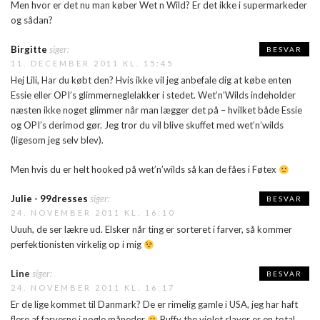
Men hvor er det nu man køber Wet n Wild? Er det ikke i supermarkeder
og sådan?
Birgitte
siger:
BESVAR
11. DECEMBER 2011 KL. 15:45
Hej Lili, Har du købt den? Hvis ikke vil jeg anbefale dig at købe enten
Essie eller OPI’s glimmerneglelakker i stedet. Wet’n’Wilds indeholder
næsten ikke noget glimmer når man lægger det på – hvilket både Essie
og OPI’s derimod gør. Jeg tror du vil blive skuffet med wet’n’wilds
(ligesom jeg selv blev).
Men hvis du er helt hooked på wet’n’wilds så kan de fåes i Føtex
Julie - 99dresses
siger:
BESVAR
24. NOVEMBER 2011 KL. 16:10
Uuuh, de ser lækre ud. Elsker når ting er sorteret i farver, så kommer
perfektionisten virkelig op i mig
Line
siger:
BESVAR
24. NOVEMBER 2011 KL. 16:17
Er de lige kommet til Danmark? De er rimelig gamle i USA, jeg har haft
flere af farverne i nogle måneder
Buffy the violet slayer er en total