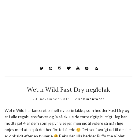
Wet n Wild Fast Dry neglelak
24. november 2011
9 kommentarer
Wet n Wild har lanceret en helt ny serie lakke, som hedder Fast Dry og
er i alle regnbuens farver og ja så skulle de tørre rigtig hurtigt. Jeg har
modtaget 4 af dem som jeg vil vise jer, men indtil videre så må i lige
nøjes med at se på det her flotte billede
Det ser i øvrigt ud til de alle
er opkaldt efter en tv-serie
F.eks den lilla hedder Buffy the Violet