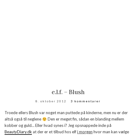
e.l.f. – Blush
8. oktober 2012
3 kommentarer
Troede ellers Blush var noget man puttede på kinderne, men nu er der
altså også til neglene
Den er meget fin, sådan en blanding mellem
kobber og guld… Eller hvad synes i? Jeg opsnappede inde på
BeautyDiary.dk
at der er et tilbud hos elf
i morgen
hvor man kan vælge