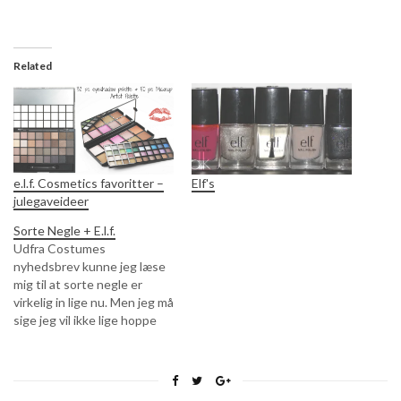
Related
e.l.f. Cosmetics favoritter –
Elf's
julegaveideer
Sorte Negle + E.l.f.
Udfra Costumes
nyhedsbrev kunne jeg læse
mig til at sorte negle er
virkelig in lige nu. Men jeg må
sige jeg vil ikke lige hoppe
med på den bølge da jeg
synes at sorte negle især
her ved sommertid ikke
rigtig passer. Måske er det