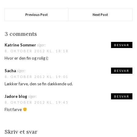
fordi jeg synes den er…
Previous Post
Next Post
3 comments
Katrine Sommer
siger:
BESVAR
8. OKTOBER 2012 KL. 18:18
Hvor er den fin og rolig (:
Sacha
siger:
BESVAR
8. OKTOBER 2012 KL. 19:01
Lækker farve, den se fin dækkende ud.
Jadore blog
siger:
BESVAR
8. OKTOBER 2012 KL. 19:45
Flot farve
Skriv et svar