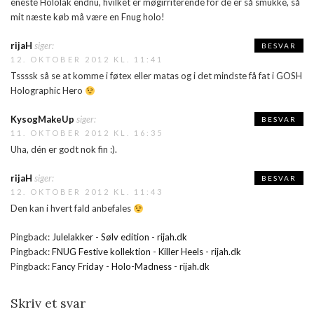
eneste Hololak endnu, hvilket er møgirriterende for de er så smukke, så
mit næste køb må være en Fnug holo!
rijaH
siger:
BESVAR
12. OKTOBER 2012 KL. 11:41
Tssssk så se at komme i føtex eller matas og i det mindste få fat i GOSH
Holographic Hero
KysogMakeUp
siger:
BESVAR
11. OKTOBER 2012 KL. 16:35
Uha, dén er godt nok fin :).
rijaH
siger:
BESVAR
12. OKTOBER 2012 KL. 11:43
Den kan i hvert fald anbefales
Pingback:
Julelakker - Sølv edition - rijah.dk
Pingback:
FNUG Festive kollektion - Killer Heels - rijah.dk
Pingback:
Fancy Friday - Holo-Madness - rijah.dk
Skriv et svar