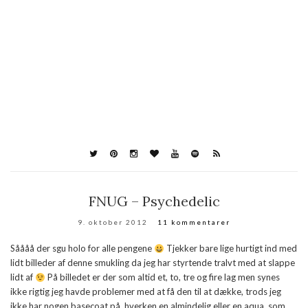
FNUG – Psychedelic
9. oktober 2012
11 kommentarer
Såååå der sgu holo for alle pengene
Tjekker bare lige hurtigt ind med
lidt billeder af denne smukling da jeg har styrtende tralvt med at slappe
lidt af
På billedet er der som altid et, to, tre og fire lag men synes
ikke rigtig jeg havde problemer med at få den til at dække, trods jeg
ikke har nogen basecoat på, hverken en almindelig eller en aqua, som