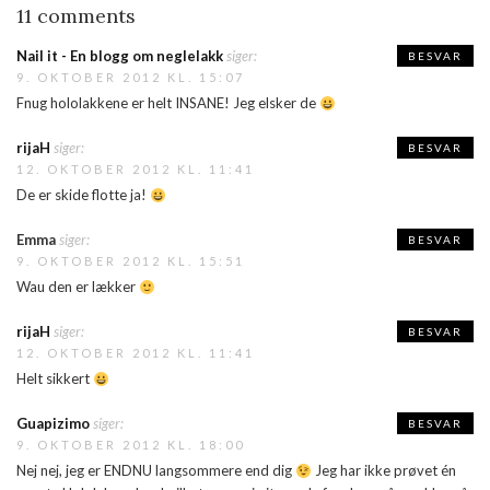
11 comments
Nail it - En blogg om neglelakk
siger:
BESVAR
9. OKTOBER 2012 KL. 15:07
Fnug hololakkene er helt INSANE! Jeg elsker de
rijaH
siger:
BESVAR
12. OKTOBER 2012 KL. 11:41
De er skide flotte ja!
Emma
siger:
BESVAR
9. OKTOBER 2012 KL. 15:51
Wau den er lækker
rijaH
siger:
BESVAR
12. OKTOBER 2012 KL. 11:41
Helt sikkert
Guapizimo
siger:
BESVAR
9. OKTOBER 2012 KL. 18:00
Nej nej, jeg er ENDNU langsommere end dig
Jeg har ikke prøvet én