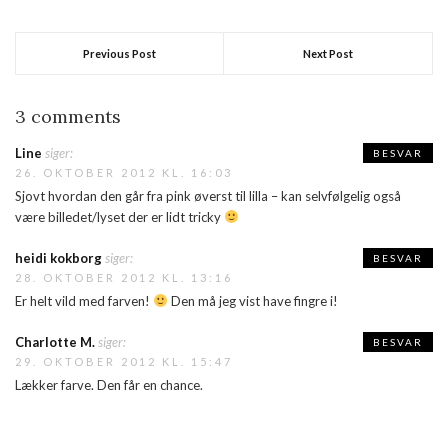
Previous Post
Next Post
3 comments
Line
siger:
BESVAR
26. OKTOBER 2012 KL. 16:03
Sjovt hvordan den går fra pink øverst til lilla – kan selvfølgelig også
være billedet/lyset der er lidt tricky
heidi kokborg
siger:
BESVAR
28. OKTOBER 2012 KL. 13:16
Er helt vild med farven!
Den må jeg vist have fingre i!
Charlotte M.
siger:
BESVAR
29. OKTOBER 2012 KL. 15:47
Lækker farve. Den får en chance.