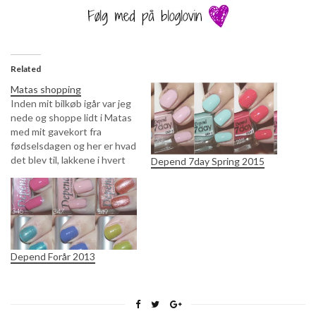
Related
Matas shopping
Inden mit bilkøb igår var jeg
nede og shoppe lidt i Matas
med mit gavekort fra
fødselsdagen og her er hvad
det blev til, lakkene i hvert
Depend 7day Spring 2015
fald, købte også en masse
andet ;)Volcanic Red
09Billedet får den til at se
lidt flad postkasserød ud,
men det er den absolut…
Depend Forår 2013