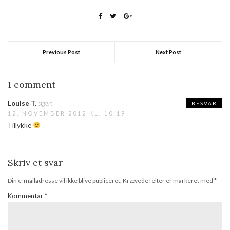
Previous Post
Next Post
1 comment
Louise T.
siger:
BESVAR
12. NOVEMBER 2012 KL. 10:19
Tillykke
Skriv et svar
Din e-mailadresse vil ikke blive publiceret.
Krævede felter er markeret med
*
Kommentar
*