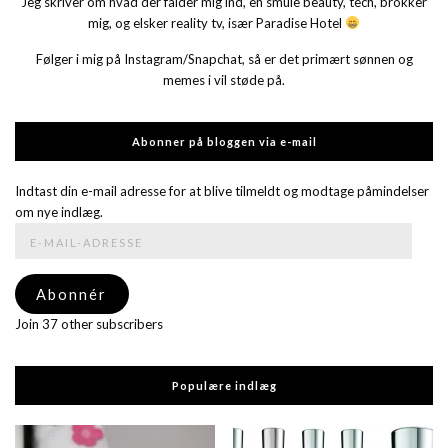
Jeg skriver om hvad der falder mig ind, en smule beauty, tech, brokker
mig, og elsker reality tv, især Paradise Hotel
Følger i mig på Instagram/Snapchat, så er det primært sønnen og
memes i vil støde på.
Abonner på bloggen via e-mail
Indtast din e-mail adresse for at blive tilmeldt og modtage påmindelser
om nye indlæg.
E-
mail-
adresse
Abonnér
Join 37 other subscribers
Populære indlæg