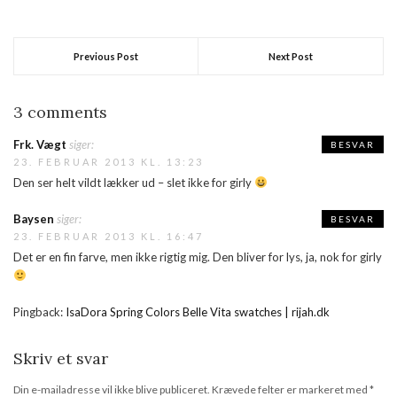
Previous Post
Next Post
3 comments
Frk. Vægt
siger:
BESVAR
23. FEBRUAR 2013 KL. 13:23
Den ser helt vildt lækker ud – slet ikke for girly
Baysen
siger:
BESVAR
23. FEBRUAR 2013 KL. 16:47
Det er en fin farve, men ikke rigtig mig. Den bliver for lys, ja, nok for girly
Pingback:
IsaDora Spring Colors Belle Vita swatches | rijah.dk
Skriv et svar
Din e-mailadresse vil ikke blive publiceret.
Krævede felter er markeret med
*