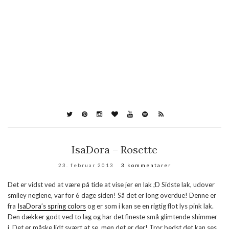
IsaDora – Rosette
23. februar 2013
3 kommentarer
Det er vidst ved at være på tide at vise jer en lak ;D Sidste lak, udover
smiley neglene, var for 6 dage siden! Så det er long overdue! Denne er
fra
IsaDora’s spring colors
og er som i kan se en rigtig flot lys pink lak.
Den dækker godt ved to lag og har det fineste små glimtende shimmer
i. Det er måske lidt svært at se, men det er der! Tror bedst det kan ses