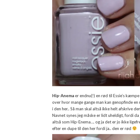
Hip-Anema
er endnu(!) en rød til Essie’s kæmp
over hvor mange gange man kan genopfinde en rø
i den her.. Så man skal altså ikke helt afskrive d
Navnet synes jeg måske er lidt uheldigt, fordi d
altså som Hip-Enema…. og ja det er jo ikke ligefre
efter en dupe til den her fordi ja.. den er rød