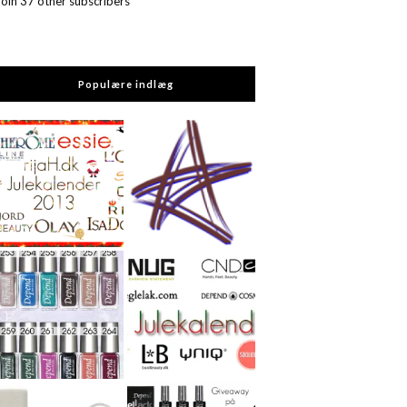
Join 37 other subscribers
Populære indlæg