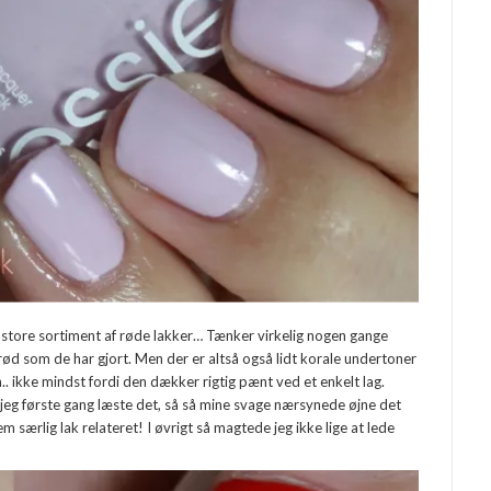
e store sortiment af røde lakker… Tænker virkelig nogen gange
d som de har gjort. Men der er altså også lidt korale undertoner
en.. ikke mindst fordi den dækker rigtig pænt ved et enkelt lag.
a jeg første gang læste det, så så mine svage nærsynede øjne det
m særlig lak relateret! I øvrigt så magtede jeg ikke lige at lede