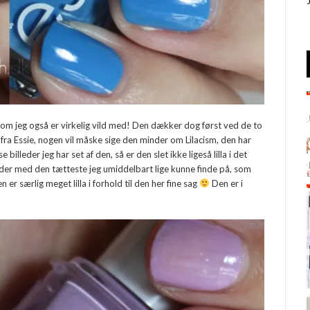
k, som jeg også er virkelig vild med! Den dækker dog først ved de to
r fra Essie, nogen vil måske sige den minder om Lilacism, den har
illeder jeg har set af den, så er den slet ikke ligeså lilla i det
der med den tætteste jeg umiddelbart lige kunne finde på, som
n er særlig meget lilla i forhold til den her fine sag
Den er i