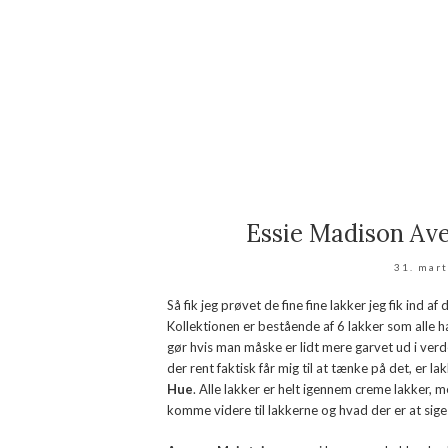
Essie Madison Ave
31. mar
Så fik jeg prøvet de fine fine lakker jeg fik ind a
Kollektionen er bestående af 6 lakker som alle ha
gør hvis man måske er lidt mere garvet ud i v
der rent faktisk får mig til at tænke på det, er l
Hue
. Alle lakker er helt igennem creme lakker, 
komme videre til lakkerne og hvad der er at si