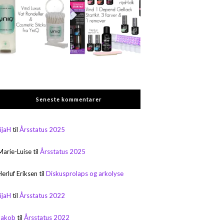
Seneste kommentarer
rijaH
til
Årsstatus 2025
Marie-Luise
til
Årsstatus 2025
Herluf Eriksen
til
Diskusprolaps og arkolyse
rijaH
til
Årsstatus 2022
Jakob
til
Årsstatus 2022