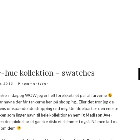
-hue kollektion – swatches
ts 2013
9 kommentarer
f døren i dag og WOW jeg er helt forelsket i et par af farverne
r navne der får tankerne hen på shopping.. Eller det tror jeg de
erdens omspændende shopping end mig. Umiddelbart er den eneste
akken som ligger navn til hele kollektionen nemlig
Madison Ave-
men den pinke har et ganske diskret shimmer i også. Nå men lad os
ge om dem