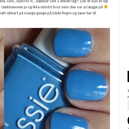
blå, som.. wait for it… dækker ved 1 enkelt lag!! Der er kun et lag
er dækkeevnen ja og ikke mindst hvor nem den var at lægge på
elt sikkert på mange gange på både fingre og tæer her til