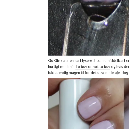
Go Ginza
er en sart lyserød, som umiddelbart e
hurtigt med min
To buy or not to buy
og hvis den
fuldstændig magen til for det utrænede øje, dog m