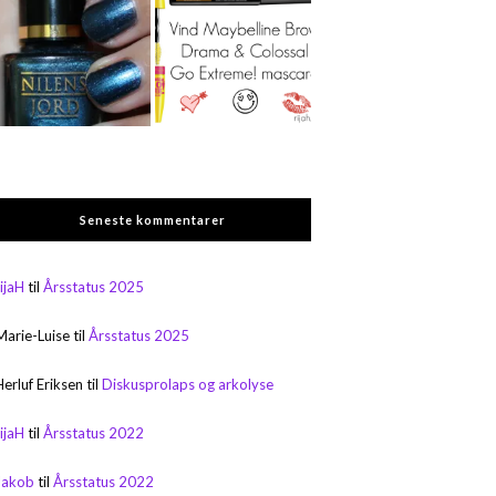
Seneste kommentarer
rijaH
til
Årsstatus 2025
Marie-Luise
til
Årsstatus 2025
Herluf Eriksen
til
Diskusprolaps og arkolyse
rijaH
til
Årsstatus 2022
Jakob
til
Årsstatus 2022