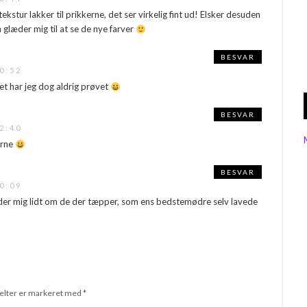
tekstur lakker til prikkerne, det ser virkelig fint ud! Elsker desuden
å glæder mig til at se de nye farver
BESVAR
0:52
et har jeg dog aldrig prøvet
BESVAR
2:40
erne
BESVAR
0:09
nder mig lidt om de der tæpper, som ens bedstemødre selv lavede
elter er markeret med
*