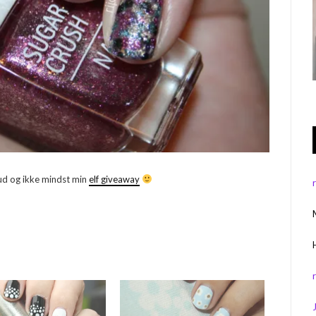
ud og ikke mindst min
elf giveaway