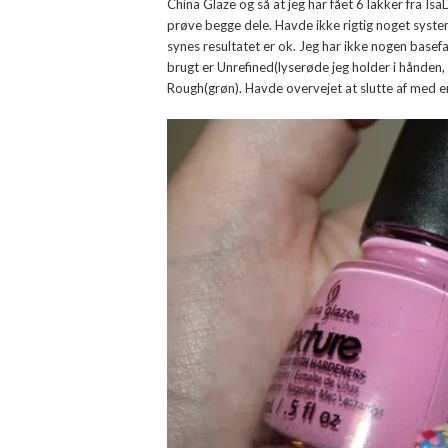
China Glaze og så at jeg har fået 6 lakker fra Isa
prøve begge dele. Havde ikke rigtig noget syste
synes resultatet er ok. Jeg har ikke nogen basefa
brugt er Unrefined(lyserøde jeg holder i hånden
Rough(grøn). Havde overvejet at slutte af med 