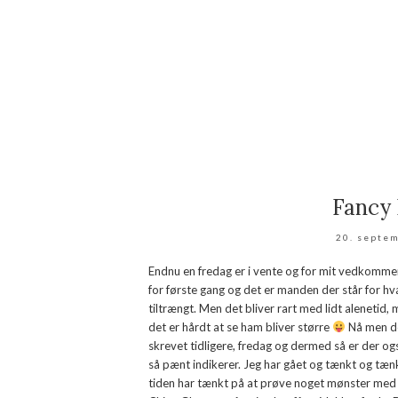
Fancy 
20. septe
Endnu en fredag er i vente og for mit vedkommend
for første gang og det er manden der står for hv
tiltrængt. Men det bliver rart med lidt alenetid, 
det er hårdt at se ham bliver større
Nå men det
skrevet tidligere, fredag og dermed så er der o
så pænt indikerer. Jeg har gået og tænkt og tænk
tiden har tænkt på at prøve noget mønster med tek