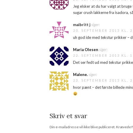
Jeg elsker at du har valgt at bruge 
sugar crush lakkerne fra isadora, s
maibritt j
siger:
20. SEPTEMBER 2013 KL. 2
uh god ide med tekstur prikker – d
Maria Olesen
siger:
22. SEPTEMBER 2013 KL. 1
Det ser fedt ud med tekstur prikk
Malene.
siger:
23. SEPTEMBER 2013 KL. 2
hvor pænt – det første billede mi
Skriv et svar
Din e-mailadresse vil ikke blive publiceret.
Krævede f