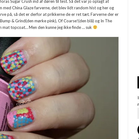
Doras Sugar Crush ind af døren til test. Så det var jo oplagt at
m med China Glaze farverne, det blev lidt random hist og her og
rve på, så det er derfor at prikkerne de er ret tæt. Farverne der er
, Bump & Grind(den mørke pink), Of Coarse!(den blå) og In The
en mat topcoat… Men den kunne jeg ikke finde … suk