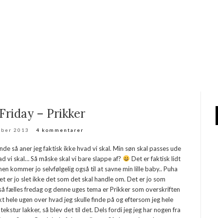
Friday – Prikker
mber 2013
4 kommentarer
e så aner jeg faktisk ikke hvad vi skal. Min søn skal passes ude
ad vi skal… Så måske skal vi bare slappe af?
Det er faktisk lidt
men kommer jo selvfølgelig også til at savne min lille baby.. Puha
 er jo slet ikke det som det skal handle om. Det er jo som
gså fælles fredag og denne uges tema er Prikker som overskriften
t hele ugen over hvad jeg skulle finde på og eftersom jeg hele
stur lakker, så blev det til det. Dels fordi jeg jeg har nogen fra