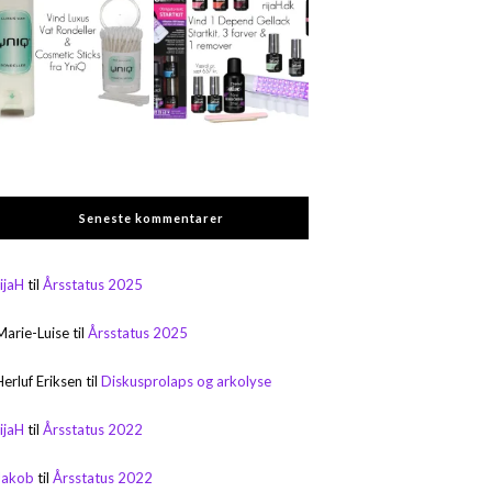
Seneste kommentarer
rijaH
til
Årsstatus 2025
Marie-Luise
til
Årsstatus 2025
Herluf Eriksen
til
Diskusprolaps og arkolyse
rijaH
til
Årsstatus 2022
Jakob
til
Årsstatus 2022