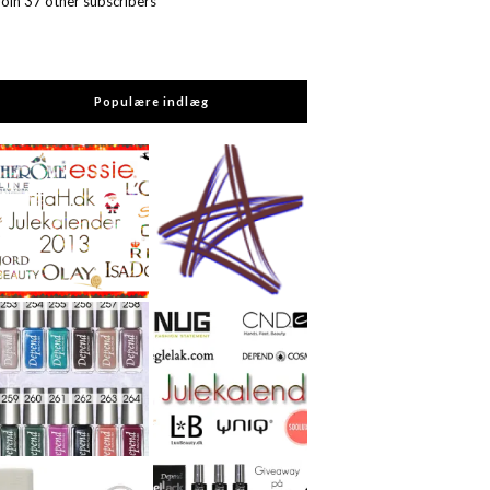
Join 37 other subscribers
Populære indlæg