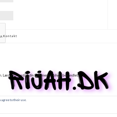
Kontakt
m.
Læs om hvordan din kommentar bliver behandlet
.
 agree to their use.