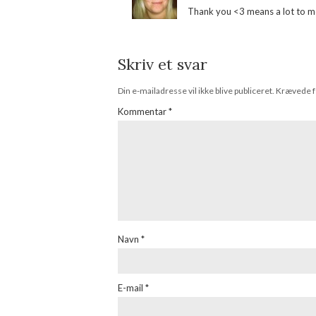
Thank you <3 means a lot to 
Skriv et svar
Din e-mailadresse vil ikke blive publiceret.
Krævede f
Kommentar
*
Navn
*
E-mail
*