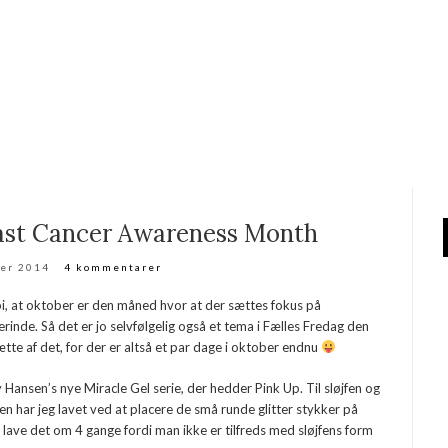
east Cancer Awareness Month
ber 2014
4 kommentarer
bi, at oktober er den måned hvor at der sættes fokus på
herinde. Så det er jo selvfølgelig også et tema i Fælles Fredag den
ætte af det, for der er altså et par dage i oktober endnu
y Hansen’s nye Miracle Gel serie, der hedder Pink Up. Til sløjfen og
jfen har jeg lavet ved at placere de små runde glitter stykker på
lave det om 4 gange fordi man ikke er tilfreds med sløjfens form