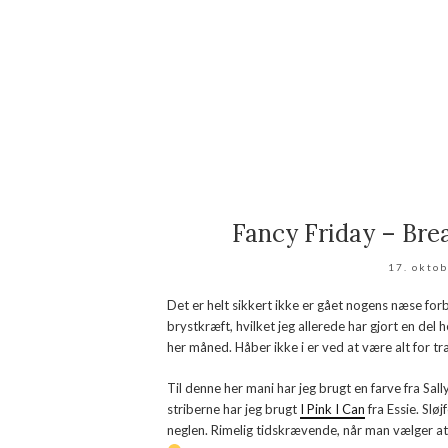
Fancy Friday – Br
17. okto
Det er helt sikkert ikke er gået nogens næse for
brystkræft, hvilket jeg allerede har gjort en del 
her måned. Håber ikke i er ved at være alt for tr
Til denne her mani har jeg brugt en farve fra Sall
striberne har jeg brugt
I Pink I Can
fra Essie. Slø
neglen. Rimelig tidskrævende, når man vælger at 