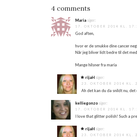
4 comments
Maria
siger:
17. OKTOBER 2014 KL. 17:
God aften,
hvor er de smukke dine cancer negl
Når jeg bliver lidt bedre til det me
Mange hilsner fra maria
rijaH
siger:
23. OKTOBER 2014 KL. 
Ah det kan du da snildt nu, det
kelliegonzo
siger:
17. OKTOBER 2014 KL. 17:
I love that glitter polish! Such a pr
rijaH
siger:
23. OKTOBER 2014 KL. 