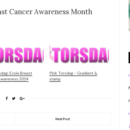
east Cancer Awareness Month
sdag: Essie Breast
Pink Torsdag – Gradient &
Awareness 2014
stamp
Next Post