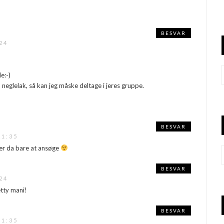
BESVAR
24
e:-)
d neglelak, så kan jeg måske deltage i jeres gruppe.
BESVAR
21:35
 er da bare at ansøge
BESVAR
24
etty mani!
BESVAR
21:35