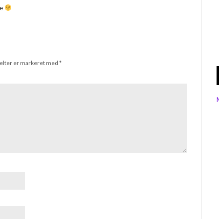
me
elter er markeret med
*