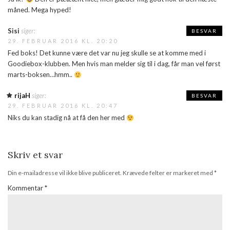
måned. Mega hyped!
Sisi
siger:
BESVAR
29. FEBRUAR 2016 KL. 20:20
Fed boks! Det kunne være det var nu jeg skulle se at komme med i
Goodiebox-klubben. Men hvis man melder sig til i dag, får man vel først
marts-boksen…hmm..
rijaH
siger:
BESVAR
29. FEBRUAR 2016 KL. 20:47
Niks du kan stadig nå at få den her med
Skriv et svar
Din e-mailadresse vil ikke blive publiceret.
Krævede felter er markeret med
*
Kommentar
*