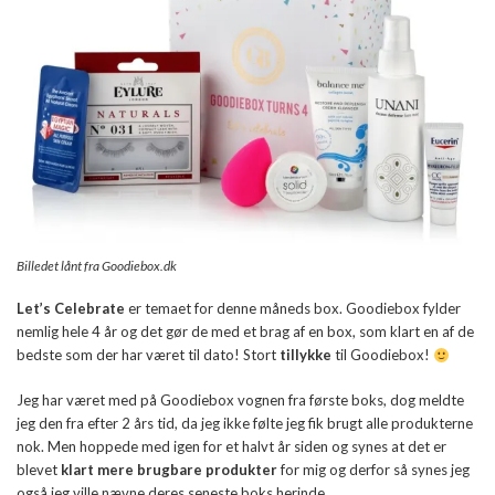
Billedet lånt fra Goodiebox.dk
Let’s Celebrate
er temaet for denne måneds box. Goodiebox fylder
nemlig hele 4 år og det gør de med et brag af en box, som klart en af de
bedste som der har været til dato! Stort
tillykke
til Goodiebox!
Jeg har været med på Goodiebox vognen fra første boks, dog meldte
jeg den fra efter 2 års tid, da jeg ikke følte jeg fik brugt alle produkterne
nok. Men hoppede med igen for et halvt år siden og synes at det er
blevet
klart mere brugbare produkter
for mig og derfor så synes jeg
også jeg ville nævne deres seneste boks herinde.