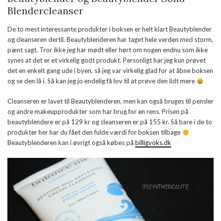
Blendercleanser
De to mest interessante produkter i boksen er helt klart Beautyblender
og cleanseren dertil. Beautyblenderen har taget hele verden med storm,
pænt sagt. Tror ikke jeg har mødt eller hørt om nogen endnu som ikke
synes at det er et virkelig godt produkt. Personligt har jeg kun prøvet
det en enkelt gang ude i byen, så jeg var virkelig glad for at åbne boksen
og se den lå i. Så kan jeg jo endelig få lov til at prøve den lidt mere
Cleanseren er lavet til Beautyblenderen, men kan også bruges til pensler
og andre makeupprodukter som har brug for en rens. Prisen på
beautyblendere er på 129 kr og cleanseren er på 155 kr. Så bare i de to
produkter her har du fået den fulde værdi for boksen tilbage
Beautyblenderen kan i øvrigt også købes på
billigvoks.dk