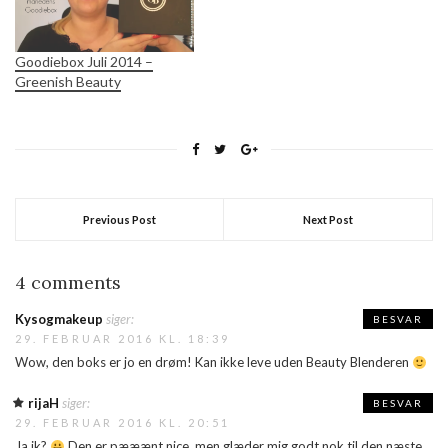
Goodiebox Juli 2014 –
Greenish Beauty
Previous Post
Next Post
4 comments
Kysogmakeup
siger:
BESVAR
29. FEBRUAR 2016 KL. 18:39
Wow, den boks er jo en drøm! Kan ikke leve uden Beauty Blenderen
rijaH
siger:
BESVAR
29. FEBRUAR 2016 KL. 20:51
Ja ik?
Den er pææænt nice, men glæder mig godt nok til den næste