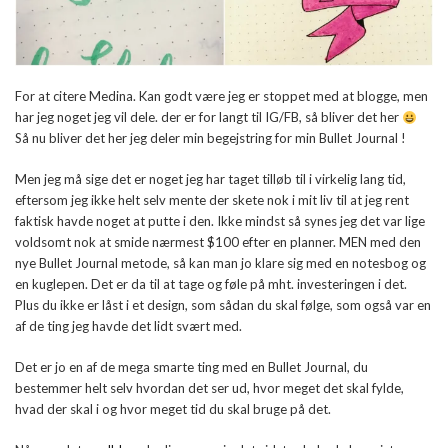
For at citere Medina. Kan godt være jeg er stoppet med at blogge, men
har jeg noget jeg vil dele. der er for langt til IG/FB, så bliver det her
Så nu bliver det her jeg deler min begejstring for min Bullet Journal !
Men jeg må sige det er noget jeg har taget tilløb til i virkelig lang tid,
eftersom jeg ikke helt selv mente der skete nok i mit liv til at jeg rent
faktisk havde noget at putte i den. Ikke mindst så synes jeg det var lige
voldsomt nok at smide nærmest $100 efter en planner. MEN med den
nye Bullet Journal metode, så kan man jo klare sig med en notesbog og
en kuglepen. Det er da til at tage og føle på mht. investeringen i det.
Plus du ikke er låst i et design, som sådan du skal følge, som også var en
af de ting jeg havde det lidt svært med.
Det er jo en af de mega smarte ting med en Bullet Journal, du
bestemmer helt selv hvordan det ser ud, hvor meget det skal fylde,
hvad der skal i og hvor meget tid du skal bruge på det.