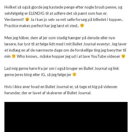
Hvilket så også gjorde jeg kastede penge efter nogle brush penne, og
selvfølgelig er ELENDIG til at udføre det så pænt som hun er.
Verdammt!
Ja i kan jo selv se mit sølle forsøg på billedet i toppen..
Practice makes perfect har jeg læst et sted..
Men jeg håber, dem af jer som stadig hænger på derude eller nye
læsere, har lyst til at følge lidt med i mit Bullet Journal eventyr. Jeg laver
et indlæg en af de nærmeste dage om de forskellige ting jeg benytter til
min
Who knows.. måske hopper jeg ud i at lave YouTube videoer
Lad mig gerne høre fra jer om i også bruger en Bullet Journal og link
gerne jeres blog eller IG, så jeg følge jer
Hvis i ikke aner hvad en Bullet Journal er, så tage et kig på videoen
herunder, der er lavet af skaberen af Bullet Journal.