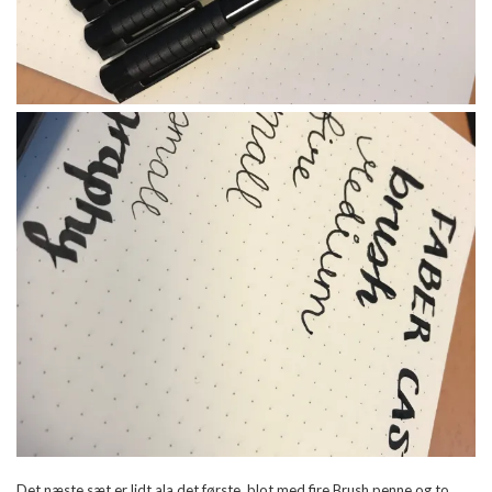
Det næste sæt er lidt ala det første, blot med fire Brush penne og to