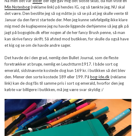
Nå men det var
Ibber
der lige gav mig det sidste skub, da hun viste en
Min Notesbog
(reklame link) på hendes IG, og så tænkte jeg, NU skal
det være. Den bestilte jeg så og måtte jo så se på at jeg skulle vente til
Januar da den først startede der. Men jeg kunne selvfølgelig ikke klare
mig med de kuglepenne jeg nu havde liggende derhjemme så jeg gik på
jagt på bogogide.dk efter nogen af de her fancy Brush penne, så man
kan skrive fancy skrift. Så afsted mod butikken, for skulle da også have
et kig og se om de havde andre sager.
Det havde de i den grad, nemlig den Bullet Journal, som de fleste
foretrækker at bruge, nemlig en Leuchtturm1917. I både sort og
emerald, sidstnævnte kostede dog kun 169 kr. i butikken så det blev
den. Mener den sorte kostede 189 eller 199. På
bog-ide.dk
(reklame
link) kan de dog fås til samme pris i sort og emerald, hvorfor den jeg
købte var billigere i butikken, må jeg være svar skyldig :/