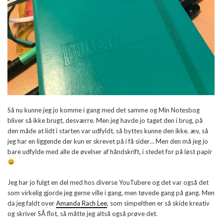
Så nu kunne jeg jo komme i gang med det samme og Min Notesbog
bliver så ikke brugt, desværre. Men jeg havde jo taget den i brug, på
den måde at lidt i starten var udfyldt, så byttes kunne den ikke. æv, så
jeg har en liggende der kun er skrevet på i få sider… Men den må jeg jo
bare udfylde med alle de øvelser af håndskrift, i stedet for på løst papir
Jeg har jo fulgt en del med hos diverse YouTubere og det var også det
som virkelig gjorde jeg gerne ville i gang, men tøvede gang på gang. Men
da jeg faldt over
Amanda Rach Lee
, som simpelthen er så skide kreativ
og skriver SÅ flot, så måtte jeg altså også prøve det.