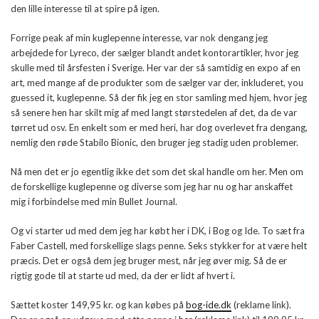
den lille interesse til at spire på igen.
Forrige peak af min kuglepenne interesse, var nok dengang jeg
arbejdede for Lyreco, der sælger blandt andet kontorartikler, hvor jeg
skulle med til årsfesten i Sverige. Her var der så samtidig en expo af en
art, med mange af de produkter som de sælger var der, inkluderet, you
guessed it, kuglepenne. Så der fik jeg en stor samling med hjem, hvor jeg
så senere hen har skilt mig af med langt størstedelen af det, da de var
tørret ud osv. En enkelt som er med heri, har dog overlevet fra dengang,
nemlig den røde Stabilo Bionic, den bruger jeg stadig uden problemer.
Nå men det er jo egentlig ikke det som det skal handle om her. Men om
de forskellige kuglepenne og diverse som jeg har nu og har anskaffet
mig i forbindelse med min Bullet Journal.
Og vi starter ud med dem jeg har købt her i DK, i Bog og Ide. To sæt fra
Faber Castell, med forskellige slags penne. Seks stykker for at være helt
præcis. Det er også dem jeg bruger mest, når jeg øver mig. Så de er
rigtig gode til at starte ud med, da der er lidt af hvert i.
Sættet koster 149,95 kr. og kan købes på
bog-ide.dk
(reklame link).