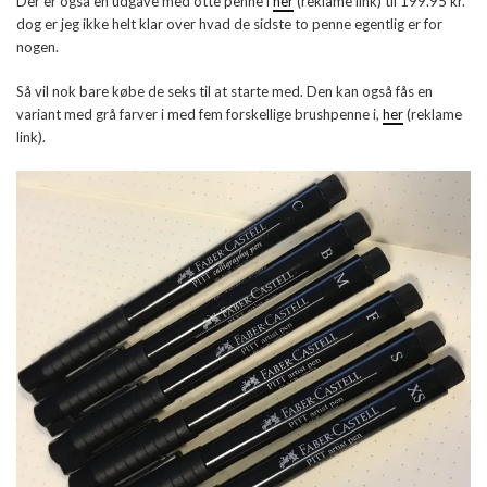
Der er også en udgave med otte penne i
her
(reklame link) til 199.95 kr.
dog er jeg ikke helt klar over hvad de sidste to penne egentlig er for
nogen.
Så vil nok bare købe de seks til at starte med. Den kan også fås en
variant med grå farver i med fem forskellige brushpenne i,
her
(reklame
link).