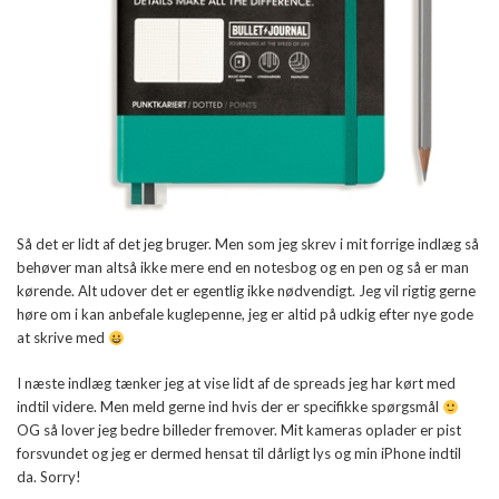
Så det er lidt af det jeg bruger. Men som jeg skrev i mit forrige indlæg så
behøver man altså ikke mere end en notesbog og en pen og så er man
kørende. Alt udover det er egentlig ikke nødvendigt. Jeg vil rigtig gerne
høre om i kan anbefale kuglepenne, jeg er altid på udkig efter nye gode
at skrive med
I næste indlæg tænker jeg at vise lidt af de spreads jeg har kørt med
indtil videre. Men meld gerne ind hvis der er specifikke spørgsmål
OG så lover jeg bedre billeder fremover. Mit kameras oplader er pist
forsvundet og jeg er dermed hensat til dårligt lys og min iPhone indtil
da. Sorry!