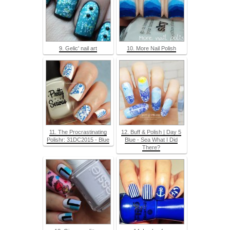
9. Gelic' nail art
10. More Nail Polish
11. The Procrastinating
12. Buff & Polish | Day 5
Polishr: 31DC2015 - Blue
Blue - Sea What I Did
There?