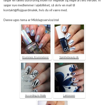
følger en fælles udfordring inden for neglelak og negle art'ens verden. Vi
søger nye medlemmer i øjeblikket, så skriv en mail til
kontakt@flojgaardmalek, hvis du vil være med.
Denne uges tema er Middagsservice/stel
Krummes Krummelurer
Spinthebeauty.dk
According to Malle
Laktossen