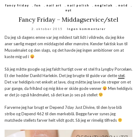
fancy friday
,
fun
,
nail art
,
nail polish
,
neglelak
,
notd
,
nyt
Fancy Friday – Middagservice/stel
2. oktober 2015
Ingen kommentarer
Da jeg så dagens emne var jeg mildest talt lidt i vildrede, da jeg ikke
aner særlig meget om middagstel eller mønstre. Kender faktisk kun til
Musselmalet og den slags, og det havde jeg ingen ambitioner om at
kaste mig ud i
Så jeg måtte google og jeg faldt hurtigt over et stel fra Lyngby Porcelæn.
Et der hedder Danild Harlekin. Det jeg brugte til guide var dette
stel
.
Det var heldigvis ret enkelt at lave, dog måtte jeg lave de streger om et
par gange, da frihånd og mig ikke er skide gode venner
Men heldigvis
er det jo også håndmalet, så det kan jo ses på stellet
Farverne jeg har brugt er Depend 7day Just Divine, til den lyse blå
stribe og Depend 462 til den mørkeblå. Begge farver synes jeg
matchede stellets farver helt vildt godt. Så jeg er rimelig tilfreds