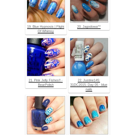
19. Blue Hypnosis | Flight
20. Jagodowa^^
Of Whimsy
21. Pink Jelly Fishes!! -
22. Justine145:
BearPolish
31DC2015: Day 05 - blue
nails