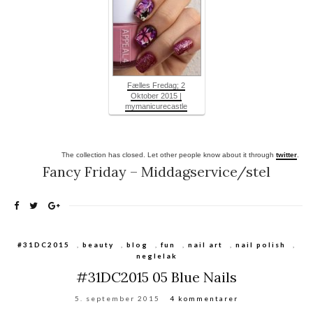
Fælles Fredag; 2
Oktober 2015 |
mymanicurecastle
The collection has closed. Let other people know about it through
twitter
.
Fancy Friday – Middagservice/stel
#31DC2015
,
beauty
,
blog
,
fun
,
nail art
,
nail polish
,
neglelak
#31DC2015 05 Blue Nails
5. september 2015
4 kommentarer