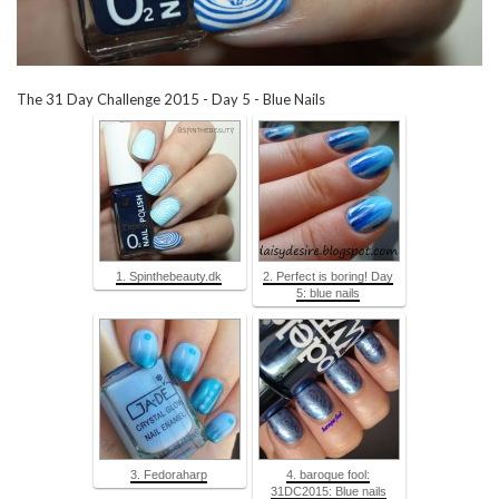
The 31 Day Challenge 2015 - Day 5 - Blue Nails
1. Spinthebeauty.dk
2. Perfect is boring! Day
5: blue nails
3. Fedoraharp
4. baroque fool:
31DC2015: Blue nails