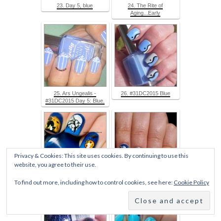
23. Day 5, blue
24. The Rite of
Aging...Early
25. Ars Ungealis -
26. #31DC2015 Blue
#31DC2015 Day 5: Blue.
Privacy & Cookies: This site uses cookies. By continuing to use this
website, you agree to their use.
27. My Nail Polish Online
28. The Call of Beauty -
To find out more, including how to control cookies, see here:
Cookie Policy
Blue Roses