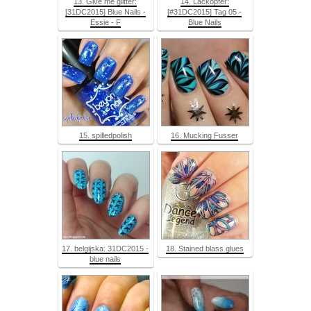
13. Give me glitter:
14. Lackopfer:
[31DC2015] Blue Nails -
[#31DC2015] Tag 05 -
Essie - F
Blue Nails
15. spilledpolish
16. Mucking Fusser
17. belgijska: 31DC2015 -
18. Stained blass glues
blue nails