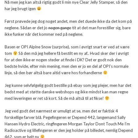
Nå men jeg kan altså rigtig godt li min nye Clear Jelly Stamper, så den
har jeg brugt igen
Først prøvede jeg dog noget andet, men det duede ikke da det kom på
neglene. Sådan er det jo
nogen gange
tit at det man forestiller sig, bare
ikke funker når det kommer ned på neglene.
Basen er OPI Alpine Snow (surprise), som i øvrigt snart er ved at være
tom
Så den må jeg hellere få bestilt en ny af.. Hvad sker der i øvrigt
for at den ikke er nogen steder at finde i DK? Det er godt nok den
bedste hvide, efter min mening, men den er jo en del af OPI’s normale
linje, så den bør altså bare altid være hos forhandlerne
Jeg kunne selvfølgelig godt bestille på ebay som jeg plejer, men har det
bedst med at støtte danske webshops og ikke mindst kan man regne
med leveringen er ret så kort. Så de må altså til at fikse!
Jeg ved godt det nærmest er umuligt at se, men det er faktisk 4
forskellige farver blå. Pegefingeren er Depend 442, langemand Sally
Hansen Hydro Electric, ringfingeren Morgan Taylor Dont Touch Me I’m
Radioactive og lillefingeren er den jeg holder på billedet, nemlig Depend
462, som er helt ny