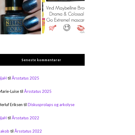
Seneste kommentarer
rijaH
til
Årsstatus 2025
Marie-Luise
til
Årsstatus 2025
Herluf Eriksen
til
Diskusprolaps og arkolyse
rijaH
til
Årsstatus 2022
Jakob
til
Årsstatus 2022