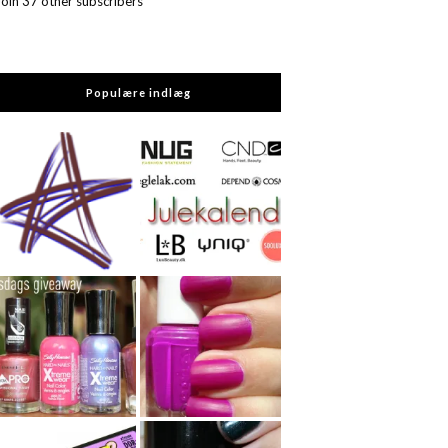
Join 37 other subscribers
Populære indlæg