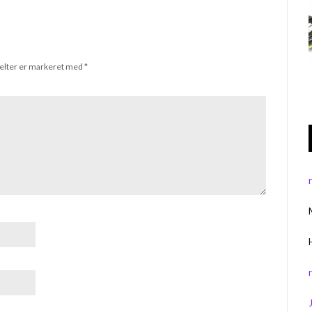
elter er markeret med
*