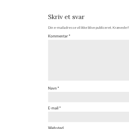
Skriv et svar
Din e-mailadresse vil ikke blive publiceret.
Krævede f
Kommentar
*
Navn
*
E-mail
*
Websted