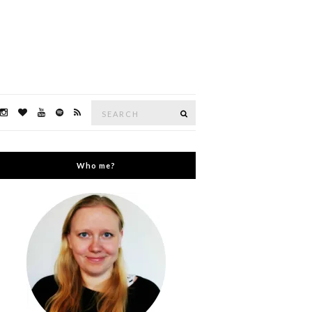
Search
Search
for:
Who me?