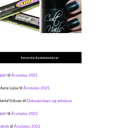
Seneste kommentarer
rijaH
til
Årsstatus 2025
Marie-Luise
til
Årsstatus 2025
Herluf Eriksen
til
Diskusprolaps og arkolyse
rijaH
til
Årsstatus 2022
Jakob
til
Årsstatus 2022