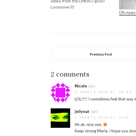
video from the LMFAO guys!
Looooove it!
Oh noes
Previous Post
2 comments
Nicole
siger:
6. MARTS 2010 KL. 23:49
LOL!!!! I sometimes feel that way 
jellynat
siger:
7. MARTS 2010 KL. 0:20
Ah ah, nice one.
Keep strong Maria. I hope you don