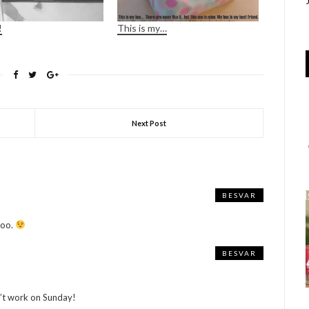
!
This is my…
Next Post
BESVAR
too.
BESVAR
’t work on Sunday!