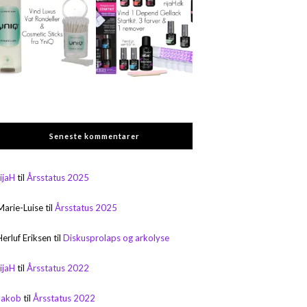
Seneste kommentarer
rijaH
til
Årsstatus 2025
Marie-Luise
til
Årsstatus 2025
Herluf Eriksen
til
Diskusprolaps og arkolyse
rijaH
til
Årsstatus 2022
Jakob
til
Årsstatus 2022