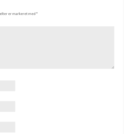
elter er markeret med
*