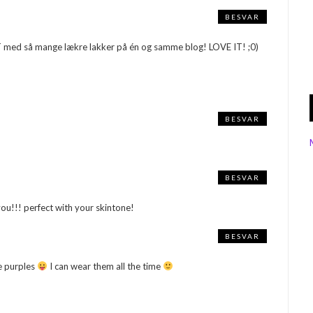
BESVAR
T med så mange lækre lakker på én og samme blog! LOVE IT! ;0)
BESVAR
BESVAR
!!! perfect with your skintone!
BESVAR
se purples
I can wear them all the time