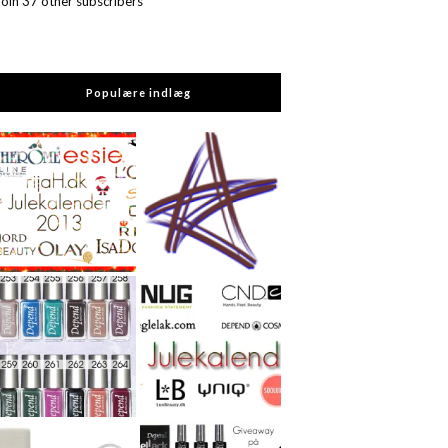
Join 37 other subscribers
Populære indlæg