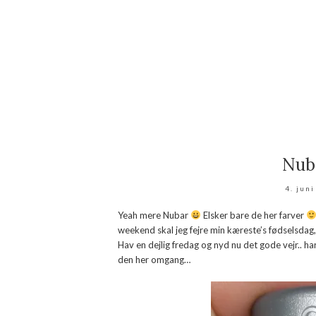
Nub
4. jun
Yeah mere Nubar
Elsker bare de her farver
weekend skal jeg fejre min kæreste’s fødselsdag, s
Hav en dejlig fredag og nyd nu det gode vejr.. 
den her omgang…