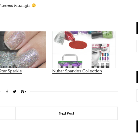
d second is sunlight
Star Sparkle
Nubar Sparkles Collection
Next Post