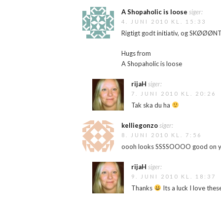
A Shopaholic is loose
siger:
4. JUNI 2010 KL. 15:33
Rigtigt godt initiativ, og SKØØØN
Hugs from
A Shopaholic is loose
rijaH
siger:
7. JUNI 2010 KL. 20:26
Tak ska du ha
kelliegonzo
siger:
8. JUNI 2010 KL. 7:56
oooh looks SSSSOOOO good on you
rijaH
siger:
9. JUNI 2010 KL. 18:37
Thanks
Its a luck I love the