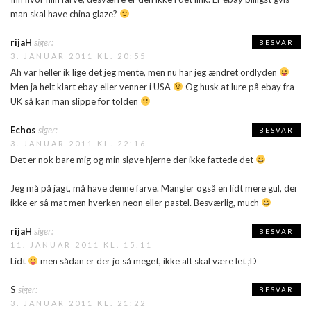
man skal have china glaze?
rijaH
siger:
BESVAR
3. JANUAR 2011 KL. 20:55
Ah var heller ik lige det jeg mente, men nu har jeg ændret ordlyden
Men ja helt klart ebay eller venner i USA
Og husk at lure på ebay fra
UK så kan man slippe for tolden
Echos
siger:
BESVAR
3. JANUAR 2011 KL. 22:16
Det er nok bare mig og min sløve hjerne der ikke fattede det
Jeg må på jagt, må have denne farve. Mangler også en lidt mere gul, der
ikke er så mat men hverken neon eller pastel. Besværlig, much
rijaH
siger:
BESVAR
11. JANUAR 2011 KL. 15:11
Lidt
men sådan er der jo så meget, ikke alt skal være let ;D
S
siger:
BESVAR
3. JANUAR 2011 KL. 21:22