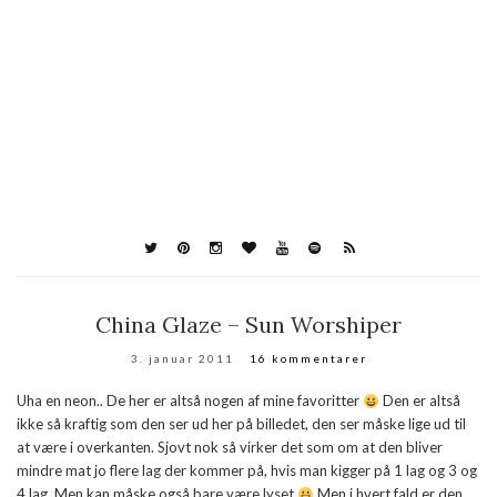
China Glaze – Sun Worshiper
3. januar 2011
16 kommentarer
Uha en neon.. De her er altså nogen af mine favoritter
Den er altså
ikke så kraftig som den ser ud her på billedet, den ser måske lige ud til
at være i overkanten. Sjovt nok så virker det som om at den bliver
mindre mat jo flere lag der kommer på, hvis man kigger på 1 lag og 3 og
4 lag. Men kan måske også bare være lyset
Men i hvert fald er den