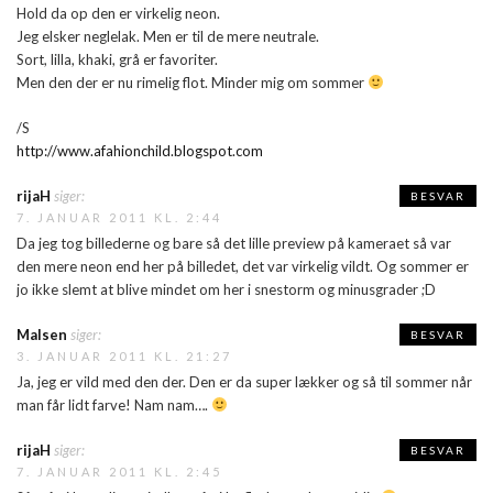
Hold da op den er virkelig neon.
Jeg elsker neglelak. Men er til de mere neutrale.
Sort, lilla, khaki, grå er favoriter.
Men den der er nu rimelig flot. Minder mig om sommer
/S
http://www.afahionchild.blogspot.com
rijaH
siger:
BESVAR
7. JANUAR 2011 KL. 2:44
Da jeg tog billederne og bare så det lille preview på kameraet så var
den mere neon end her på billedet, det var virkelig vildt. Og sommer er
jo ikke slemt at blive mindet om her i snestorm og minusgrader ;D
Malsen
siger:
BESVAR
3. JANUAR 2011 KL. 21:27
Ja, jeg er vild med den der. Den er da super lækker og så til sommer når
man får lidt farve! Nam nam….
rijaH
siger:
BESVAR
7. JANUAR 2011 KL. 2:45