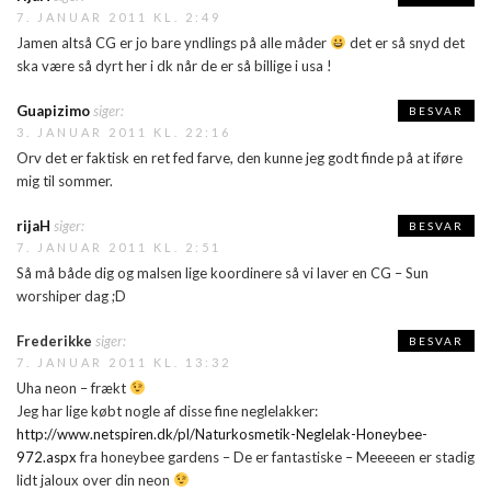
7. JANUAR 2011 KL. 2:49
Jamen altså CG er jo bare yndlings på alle måder
det er så snyd det
ska være så dyrt her i dk når de er så billige i usa !
Guapizimo
siger:
BESVAR
3. JANUAR 2011 KL. 22:16
Orv det er faktisk en ret fed farve, den kunne jeg godt finde på at iføre
mig til sommer.
rijaH
siger:
BESVAR
7. JANUAR 2011 KL. 2:51
Så må både dig og malsen lige koordinere så vi laver en CG – Sun
worshiper dag ;D
Frederikke
siger:
BESVAR
7. JANUAR 2011 KL. 13:32
Uha neon – frækt
Jeg har lige købt nogle af disse fine neglelakker:
http://www.netspiren.dk/pl/Naturkosmetik-Neglelak-Honeybee-
972.aspx
fra honeybee gardens – De er fantastiske – Meeeeen er stadig
lidt jaloux over din neon