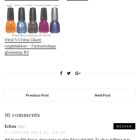
Vind 5 China Glaze
neglelakker – Fødselsdags
giveaway #3
Previous Post
Next Post
16 comments
Echos
siger:
BESVAR
3. JANUAR 2011 KL. 20:51
Ihh hvor fiiin farve, desværre er den ikke i det link. Er ebay billigst gvis