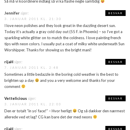
Så må vi koordinere indlæg så vi ka flashe negle samtidig
Jennifer
siger:
BESVAR
3. JANUAR 2011 KL. 21:30
I love neon polishes and they look great in the dazzling desert sun.
Today it’s actually a gray cold day out (55 F. in Phoenix) – so I’ve got a
sparkling white glitter on to match the coldness. I love painting french
tips with neon colors. I usually put a coat of milky white underneath Sun
Worshipper. Thanks for showing us the bright mani!
rijaH
siger:
BESVAR
7. JANUAR 2011 KL. 2:48
Sometimes a little bedazzle in the boring cold weather is the best to
brighten up a day
and you a very welcome and thanks for your
comment
Vettelicious
siger:
BESVAR
3. JANUAR 2011 KL. 22:03
Den er totalt “in yo’ face!” – Hvor herligt
Og så dækker den nærmest
allerede ved et lag? CG kan bare det der med neons
rijaH
siger:
BESVAR