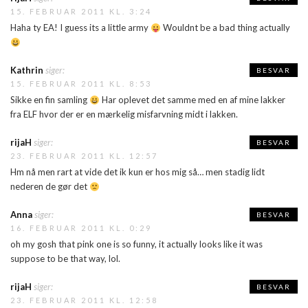
15. FEBRUAR 2011 KL. 3:24
Haha ty EA! I guess its a little army
Wouldnt be a bad thing actually
Kathrin
siger:
BESVAR
15. FEBRUAR 2011 KL. 8:53
Sikke en fin samling
Har oplevet det samme med en af mine lakker
fra ELF hvor der er en mærkelig misfarvning midt i lakken.
rijaH
siger:
BESVAR
23. FEBRUAR 2011 KL. 12:57
Hm nå men rart at vide det ik kun er hos mig så… men stadig lidt
nederen de gør det
Anna
siger:
BESVAR
16. FEBRUAR 2011 KL. 0:29
oh my gosh that pink one is so funny, it actually looks like it was
suppose to be that way, lol.
rijaH
siger:
BESVAR
23. FEBRUAR 2011 KL. 12:58