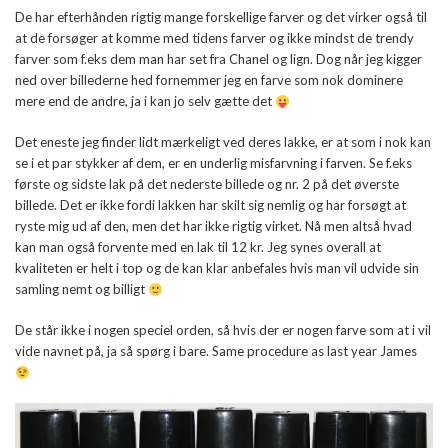
De har efterhånden rigtig mange forskellige farver og det virker også til
at de forsøger at komme med tidens farver og ikke mindst de trendy
farver som f.eks dem man har set fra Chanel og lign. Dog når jeg kigger
ned over billederne hed fornemmer jeg en farve som nok dominere
mere end de andre, ja i kan jo selv gætte det
Det eneste jeg finder lidt mærkeligt ved deres lakke, er at som i nok kan
se i et par stykker af dem, er en underlig misfarvning i farven. Se f.eks
første og sidste lak på det nederste billede og nr. 2 på det øverste
billede. Det er ikke fordi lakken har skilt sig nemlig og har forsøgt at
ryste mig ud af den, men det har ikke rigtig virket. Nå men altså hvad
kan man også forvente med en lak til 12 kr. Jeg synes overall at
kvaliteten er helt i top og de kan klar anbefales hvis man vil udvide sin
samling nemt og billigt
De står ikke i nogen speciel orden, så hvis der er nogen farve som at i vil
vide navnet på, ja så spørg i bare. Same procedure as last year James