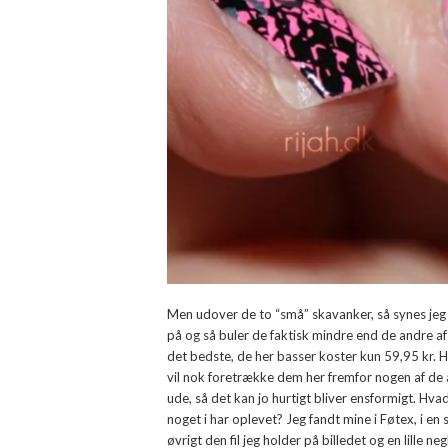
Men udover de to “små” skavanker, så synes jeg f
på og så buler de faktisk mindre end de andre af
det bedste, de her basser koster kun 59,95 kr. H
vil nok foretrække dem her fremfor nogen af de
ude, så det kan jo hurtigt bliver ensformigt. Hva
noget i har oplevet? Jeg fandt mine i Føtex, i en
øvrigt den fil jeg holder på billedet og en lille