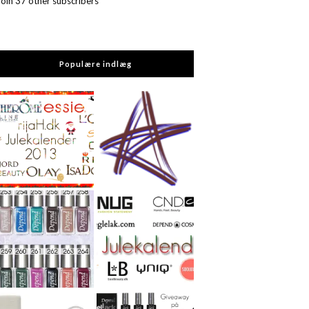
Join 37 other subscribers
Populære indlæg