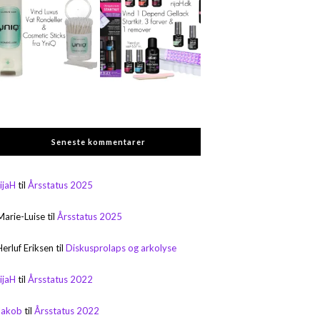
Seneste kommentarer
rijaH
til
Årsstatus 2025
Marie-Luise
til
Årsstatus 2025
Herluf Eriksen
til
Diskusprolaps og arkolyse
rijaH
til
Årsstatus 2022
Jakob
til
Årsstatus 2022