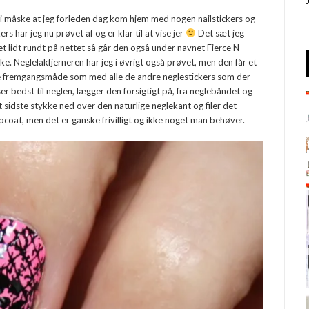
å i måske at jeg forleden dag kom hjem med nogen nailstickers og
kers har jeg nu prøvet af og er klar til at vise jer
Det sæt jeg
t lidt rundt på nettet så går den også under navnet Fierce N
ke. Neglelakfjerneren har jeg i øvrigt også prøvet, men den får et
 fremgangsmåde som med alle de andre neglestickers som der
r bedst til neglen, lægger den forsigtigt på, fra neglebåndet og
 sidste stykke ned over den naturlige neglekant og filer det
coat, men det er ganske frivilligt og ikke noget man behøver.