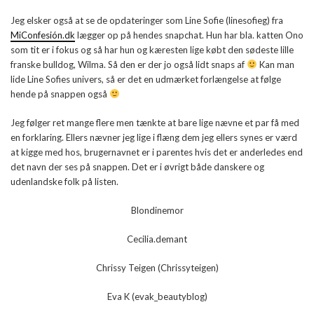
Jeg elsker også at se de opdateringer som Line Sofie (linesofieg) fra
MiConfesión.dk
lægger op på hendes snapchat. Hun har bla. katten Ono
som tit er i fokus og så har hun og kæresten lige købt den sødeste lille
franske bulldog, Wilma. Så den er der jo også lidt snaps af
Kan man
lide Line Sofies univers, så er det en udmærket forlængelse at følge
hende på snappen også
Jeg følger ret mange flere men tænkte at bare lige nævne et par få med
en forklaring. Ellers nævner jeg lige i flæng dem jeg ellers synes er værd
at kigge med hos, brugernavnet er i parentes hvis det er anderledes end
det navn der ses på snappen. Det er i øvrigt både danskere og
udenlandske folk på listen.
Blondinemor
Cecilia.demant
Chrissy Teigen (Chrissyteigen)
Eva K (evak_beautyblog)