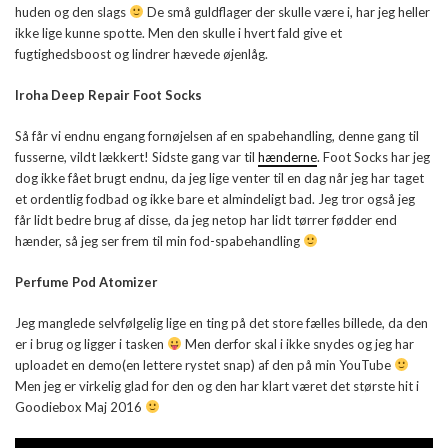
huden og den slags
De små guldflager der skulle være i, har jeg heller
ikke lige kunne spotte. Men den skulle i hvert fald give et
fugtighedsboost og lindrer hævede øjenlåg.
Iroha Deep Repair Foot Socks
Så får vi endnu engang fornøjelsen af en spabehandling, denne gang til
fusserne, vildt lækkert! Sidste gang var til
hænderne
. Foot Socks har jeg
dog ikke fået brugt endnu, da jeg lige venter til en dag når jeg har taget
et ordentlig fodbad og ikke bare et almindeligt bad. Jeg tror også jeg
får lidt bedre brug af disse, da jeg netop har lidt tørrer fødder end
hænder, så jeg ser frem til min fod-spabehandling
Perfume Pod Atomizer
Jeg manglede selvfølgelig lige en ting på det store fælles billede, da den
er i brug og ligger i tasken
Men derfor skal i ikke snydes og jeg har
uploadet en demo(en lettere rystet snap) af den på min YouTube
Men jeg er virkelig glad for den og den har klart været det største hit i
Goodiebox Maj 2016