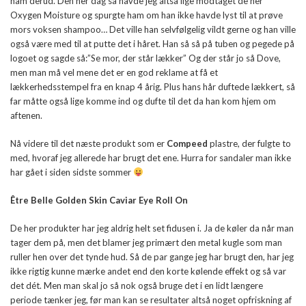
ham derud. Den her dag så havde jeg altså lige modtaget de her
Oxygen Moisture og spurgte ham om han ikke havde lyst til at prøve
mors voksen shampoo… Det ville han selvfølgelig vildt gerne og han ville
også være med til at putte det i håret. Han så så på tuben og pegede på
logoet og sagde så:”Se mor, der står lækker” Og der står jo så Dove,
men man må vel mene det er en god reklame at få et
lækkerhedsstempel fra en knap 4 årig. Plus hans hår duftede lækkert, så
far måtte også lige komme ind og dufte til det da han kom hjem om
aftenen.
Nå videre til det næste produkt som er
Compeed
plastre, der fulgte to
med, hvoraf jeg allerede har brugt det ene. Hurra for sandaler man ikke
har gået i siden sidste sommer
Être Belle Golden Skin Caviar Eye Roll On
De her produkter har jeg aldrig helt set fidusen i. Ja de køler da når man
tager dem på, men det blamer jeg primært den metal kugle som man
ruller hen over det tynde hud. Så de par gange jeg har brugt den, har jeg
ikke rigtig kunne mærke andet end den korte kølende effekt og så var
det dét. Men man skal jo så nok også bruge det i en lidt længere
periode tænker jeg, før man kan se resultater altså noget opfriskning af