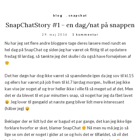
blog
,
snapchat
SnapChatStory #1 – en dag/nat på snappen
29. maj 2016
1 kommentar
Nu har jeg set flere andre bloggere tage deres læsere med rundt en
hel dag på SnapChat og siden jeg har været ok flittig til at opdatere
fredag til lørdag, så tænkte jeg det skulle i da også have fornøjelsen af
Det her døgn har dog ikke været så spændende igen da jeg sov til kl.15
og ellers har været på job frem til kl.7 lørdag morgen.. hvilket jeg ikke
kan vise jer noget af og tror heller ikke i ville få så meget ud af det. Men
det er da blevet til et par minutters snap, så noget har jeg da fået lavet
Jeg lover til gengæld at næste gang bliver lidt mere interessant
(håber jeg)
Beklager der er lidt lyd der er bagud et par gange, det kan jeg ikke lige
forklare hvorfor er sket, blamer SnapChat
Nå men nu må jeg jo så
lige se om det er noget i gider at se og hvis det er tilfældet, så vil det