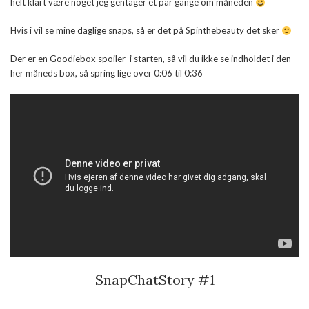
helt klart være noget jeg gentager et par gange om måneden
Hvis i vil se mine daglige snaps, så er det på Spinthebeauty det sker
Der er en Goodiebox spoiler i starten, så vil du ikke se indholdet i den
her måneds box, så spring lige over 0:06 til 0:36
SnapChatStory #1