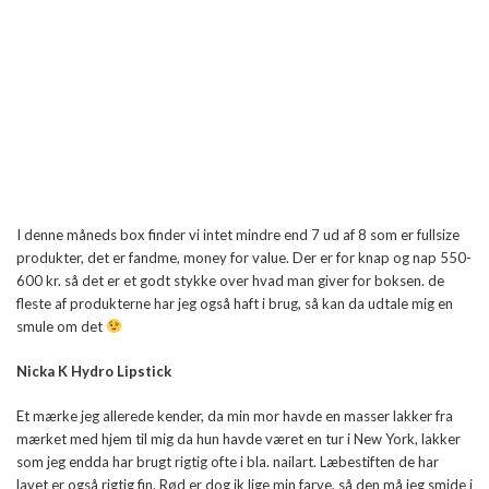
I denne måneds box finder vi intet mindre end 7 ud af 8 som er fullsize
produkter, det er fandme, money for value. Der er for knap og nap 550-
600 kr. så det er et godt stykke over hvad man giver for boksen. de
fleste af produkterne har jeg også haft i brug, så kan da udtale mig en
smule om det
Nicka K Hydro Lipstick
Et mærke jeg allerede kender, da min mor havde en masser lakker fra
mærket med hjem til mig da hun havde været en tur i New York, lakker
som jeg endda har brugt rigtig ofte i bla. nailart. Læbestiften de har
lavet er også rigtig fin. Rød er dog ik lige min farve, så den må jeg smide i