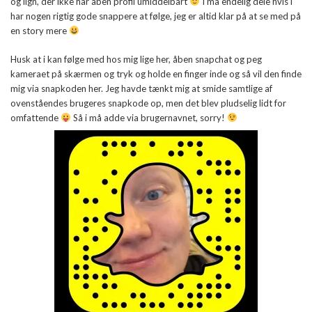
og lign, der ikke har åben profil umiddelbart
I må endelig dele hvis i
har nogen rigtig gode snappere at følge, jeg er altid klar på at se med på
en story mere
Husk at i kan følge med hos mig lige her, åben snapchat og peg
kameraet på skærmen og tryk og holde en finger inde og så vil den finde
mig via snapkoden her. Jeg havde tænkt mig at smide samtlige af
ovenståendes brugeres snapkode op, men det blev pludselig lidt for
omfattende
Så i må adde via brugernavnet, sorry!