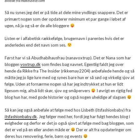
Billede fra makeuseof.com
Så nu synes jeg det er på tide at dele mine yndlings snappere. Det er
primært nogen som der opdaterer minimum et par gange i løbet af
ugen, nå ja og så er de alle bloggere
Listen er i alfabetisk rækkefølge, brugernavn i parentes hvis det er
anderledes end det navn som ses.
Først har vi så Abudhabihausfrau (nanavoxtrup). Det er Nana som har
bloggen
voxtrup.dk
som findes bag navnet. Egentlig faldt jeg over
hende da Rikke fra The Insider (rikkemay2204) anbefalede hende og så
måtte jeg jo lige lure med og synes bare hun er så sød og virkelig sjov at
følge. Uden at fornærme nogen så har jeg indtrykket at hun er lidt
ligesom mig, altså lidt skør, sjov og småpervers
I øvrigt en rigtig fed
blog hun har, med gode historier og også nogen uheldige af slagsen
Så kan jeg også anbefale at følge med hos Lisbeth (itsfashionbaby) fra
itsfashionbaby.dk
. Jeg følger med her, fordi jeg har fulgt hendes blog i
evigheder og derfor er det jo også sjovt at følge med bag bloggen, som
det er vel på en eller anden måde er
Der er alt fra opdateringer om
deres hus renovering, ferie, børn og events