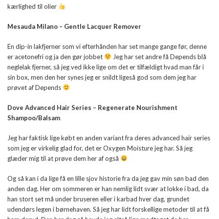
kærlighed til olier
Mesauda Milano – Gentle Lacquer Remover
En dip-in lakfjerner som vi efterhånden har set mange gange før, denne
er acetonefri og ja den gør jobbet
Jeg har set andre få Depends blå
neglelak fjerner, så jeg ved ikke lige om det er tilfældigt hvad man får i
sin box, men den her synes jeg er snildt ligeså god som dem jeg har
prøvet af Depends
Dove Advanced Hair Series – Regenerate Nourishment
Shampoo/Balsam
Jeg har faktisk lige købt en anden variant fra deres advanced hair series
som jeg er virkelig glad for, det er Oxygen Moisture jeg har. Så jeg
glæder mig til at prøve dem her af også
Og så kan i da lige få en lille sjov historie fra da jeg gav min søn bad den
anden dag. Her om sommeren er han nemlig lidt svær at lokke i bad, da
han stort set må under bruseren eller i karbad hver dag, grundet
udendørs legen i børnehaven. Så jeg har lidt forskellige metoder til at få