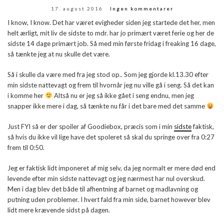
17. august 2016
Ingen kommentarer
I know, I know. Det har været evigheder siden jeg startede det her, men
helt ærligt, mit liv de sidste to mdr. har jo primært været ferie og her de
sidste 14 dage primært job. Så med min første fridag i freaking 16 dage,
så tænkte jeg at nu skulle det være.
Så i skulle da være med fra jeg stod op.. Som jeg gjorde kl.13.30 efter
min sidste nattevagt og frem til hvornår jeg nu ville gå i seng. Så det kan
i komme her
Altså nu er jeg så ikke gået i seng endnu, men jeg
snapper ikke mere i dag, så tænkte nu får i det bare med det samme
Just FYI så er der spoiler af Goodiebox, præcis som i min
sidste
faktisk,
så hvis du ikke vil lige have det spoleret så skal du springe over fra 0:27
frem til 0:50.
Jeg er faktisk lidt imponeret af mig selv, da jeg normalt er mere død end
levende efter min sidste nattevagt og jeg nærmest har nul overskud.
Men i dag blev det både til afhentning af barnet og madlavning og
putning uden problemer. I hvert fald fra min side, barnet however blev
lidt mere krævende sidst på dagen.