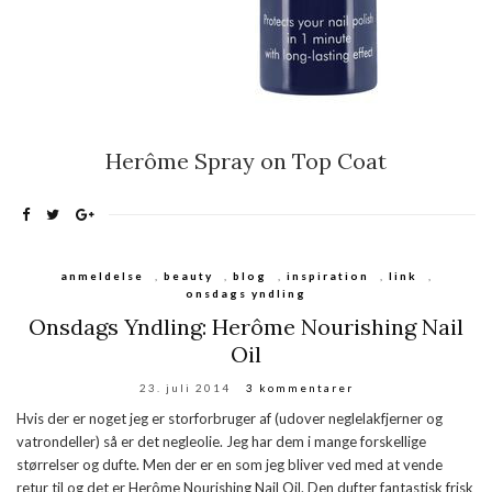
Herôme Spray on Top Coat
anmeldelse
,
beauty
,
blog
,
inspiration
,
link
,
onsdags yndling
Onsdags Yndling: Herôme Nourishing Nail
Oil
23. juli 2014
3 kommentarer
Hvis der er noget jeg er storforbruger af (udover neglelakfjerner og
vatrondeller) så er det negleolie. Jeg har dem i mange forskellige
størrelser og dufte. Men der er en som jeg bliver ved med at vende
retur til og det er Herôme Nourishing Nail Oil. Den dufter fantastisk frisk