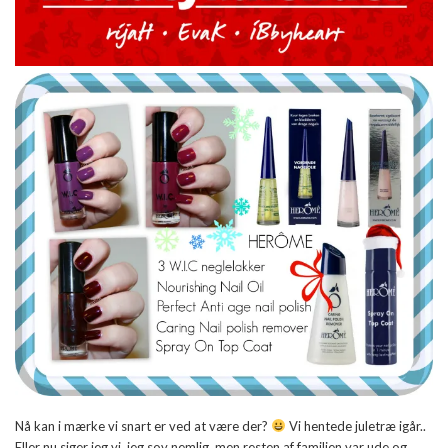
Nå kan i mærke vi snart er ved at være der?
Vi hentede juletræ igår..
Eller nu siger jeg vi, jeg sov nemlig, men resten af familien var ude og