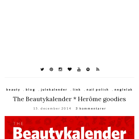
beauty
,
blog
,
julekalender
,
link
,
nail polish
,
neglelak
The Beautykalender * Herôme goodies
15. december 2014
3 kommentarer