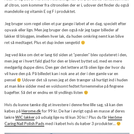
af citron, som kommer fra citronolien der er i, udover det finder du også
mandelolie og vitamin E og F i produktet.
Jeg bruger som regel olien et par gange i løbet af en dag, specielt efter
opvask eller lign. Men jeg bruger den også når jeg tager billeder af
lakker til bloggen, imellem hver lak, da huden omkring nemt kan blive
ret så medtaget. Plus et dup inden sengetid
Jeg ved ikke om det er lang tid siden at “penslen” blev opdateret i den,
men jeg er i hvert fald glad for den er blevet byttet ud, med en mere
medgørlig duppe dims. Den gør det lettere at få olien lige der hvor du
vil have den på. På billedet kan i nok ane at der i den gamle var en
pensel
Udover det så synes jeg at den trænger så hurtigt ind i huden
at man ikke sidder med en voldsomt fedtet fornemmelse på fingrene
bagefter. Så det er endnu en til yndlings listen
Hvis du kunne tænke dig at investere i denne fine lille sag, så kan den
købes på
Herome.dk
for 99 kr. De har i øvrigt også en masse af deres
lækre
WIC lakker
på udsalg lige nu til kun 30 kr.! Plus du får
Herôme
Caring Nail Polish Pads
med i købet hvis du køber 3 produkter…