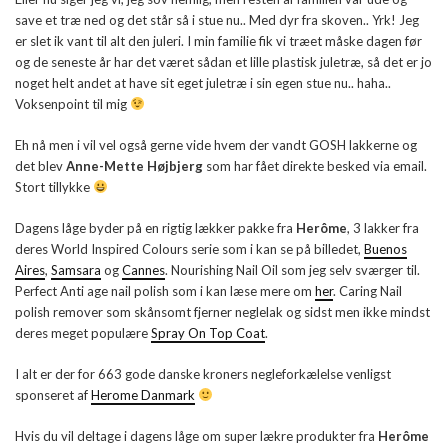
save et træ ned og det står så i stue nu.. Med dyr fra skoven.. Yrk! Jeg
er slet ik vant til alt den juleri. I min familie fik vi træet måske dagen før
og de seneste år har det været sådan et lille plastisk juletræ, så det er jo
noget helt andet at have sit eget juletræ i sin egen stue nu.. haha..
Voksenpoint til mig
Eh nå men i vil vel også gerne vide hvem der vandt GOSH lakkerne og
det blev
Anne-Mette Højbjerg
som har fået direkte besked via email.
Stort tillykke
Dagens låge byder på en rigtig lækker pakke fra
Herôme
, 3 lakker fra
deres World Inspired Colours serie som i kan se på billedet,
Buenos
Aires
,
Samsara
og
Cannes
. Nourishing Nail Oil som jeg selv sværger til.
Perfect Anti age nail polish som i kan læse mere om
her
. Caring Nail
polish remover som skånsomt fjerner neglelak og sidst men ikke mindst
deres meget populære
Spray On Top Coat
.
I alt er der for 663 gode danske kroners negleforkælelse venligst
sponseret af
Herome Danmark
Hvis du vil deltage i dagens låge om super lækre produkter fra
Herôme