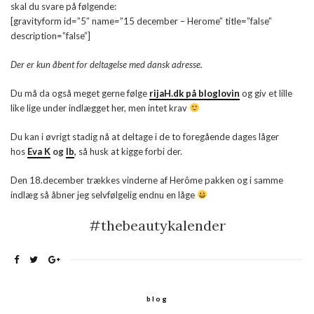
skal du svare på følgende:
[gravityform id=”5″ name=”15 december – Herome” title=”false”
description=”false”]
Der er kun åbent for deltagelse med dansk adresse.
Du må da også meget gerne følge
rijaH.dk på bloglovin
og giv et lille
like lige under indlægget her, men intet krav
Du kan i øvrigt stadig nå at deltage i de to foregående dages låger
hos
Eva K
og
Ib
,
så husk at kigge forbi der.
Den 18.december trækkes vinderne af Herôme pakken og i samme
indlæg så åbner jeg selvfølgelig endnu en låge
#thebeautykalender
blog