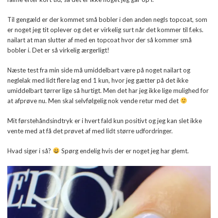
Til gengæld er der kommet små bobler i den anden negls topcoat, som
er noget jeg tit oplever og det er virkelig surt når det kommer til f.eks.
nailart at man slutter af med en topcoat hvor der så kommer små
bobler i. Det er så virkelig ærgerligt!
Næste test fra min side må umiddelbart være på noget nailart og
neglelak med lidt flere lag end 1 kun, hvor jeg gætter på det ikke
umiddelbart tørrer lige så hurtigt. Men det har jeg ikke lige mulighed for
at afprøve nu. Men skal selvfølgelig nok vende retur med det
Mit førstehåndsindtryk er i hvert fald kun positivt og jeg kan slet ikke
vente med at få det prøvet af med lidt større udfordringer.
Hvad siger i så?
Spørg endelig hvis der er noget jeg har glemt.