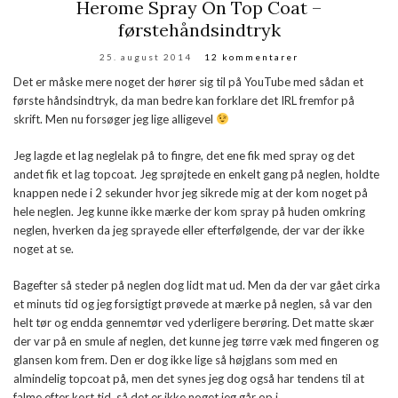
Herome Spray On Top Coat –
førstehåndsindtryk
25. august 2014
12 kommentarer
Det er måske mere noget der hører sig til på YouTube med sådan et
første håndsindtryk, da man bedre kan forklare det IRL fremfor på
skrift. Men nu forsøger jeg lige alligevel
Jeg lagde et lag neglelak på to fingre, det ene fik med spray og det
andet fik et lag topcoat. Jeg sprøjtede en enkelt gang på neglen, holdte
knappen nede i 2 sekunder hvor jeg sikrede mig at der kom noget på
hele neglen. Jeg kunne ikke mærke der kom spray på huden omkring
neglen, hverken da jeg sprayede eller efterfølgende, der var der ikke
noget at se.
Bagefter så steder på neglen dog lidt mat ud. Men da der var gået cirka
et minuts tid og jeg forsigtigt prøvede at mærke på neglen, så var den
helt tør og endda gennemtør ved yderligere berøring. Det matte skær
der var på en smule af neglen, det kunne jeg tørre væk med fingeren og
glansen kom frem. Den er dog ikke lige så højglans som med en
almindelig topcoat på, men det synes jeg dog også har tendens til at
falme efter kort tid, så det er ikke noget jeg går op i.