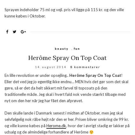
Sprayen indeholder 75 ml og vejl. pris vil ligge på 115 kr. og den ville
kunne købes i Oktober.
beauty
,
fun
Herôme Spray On Top Coat
14. august 2014
8 kommentarer
En lille revolution er under opsejling..
Herôme Spray On Top Coat
!
Eller det ved jeg jo egentlig ikke endnu… MEN hvis det gør som det skal
gøre, så er det da helt sikkert mit farvel til topcoats på den
traditionelle måde. Jeg skal i hvert fald nok vende stærkt tilbage med
nyt om den her når jeg har fået den afprøvet.
Den skulle lande i Danmark senest i midten af Oktober, men jeg skal
selvfølgelig nok råbe højt når den er her. Prisen bliver omkring de 99 kr.
og ville kunne købes på
Herome.dk
, hvor der i øvrigt stadig er lakker på
udsalg og de almindelige forhandlere af Herôme