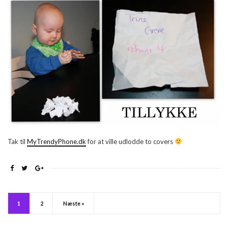
Tak til
MyTrendyPhone.dk
for at ville udlodde to covers
1
2
Næste »