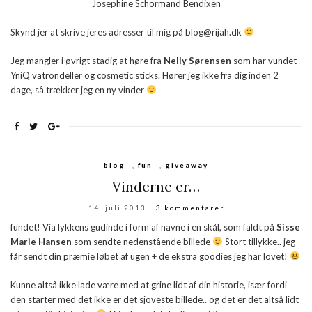
Josephine Schormand Bendixen
Skynd jer at skrive jeres adresser til mig på blog@rijah.dk
Jeg mangler i øvrigt stadig at høre fra
Nelly Sørensen
som har vundet
YniQ vatrondeller og cosmetic sticks. Hører jeg ikke fra dig inden 2
dage, så trækker jeg en ny vinder
blog
,
fun
,
giveaway
Vinderne er…
14. juli 2013
3 kommentarer
fundet! Via lykkens gudinde i form af navne i en skål, som faldt på
Sisse
Marie Hansen
som sendte nedenstående billede
Stort tillykke.. jeg
får sendt din præmie løbet af ugen + de ekstra goodies jeg har lovet!
Kunne altså ikke lade være med at grine lidt af din historie, især fordi
den starter med det ikke er det sjoveste billede.. og det er det altså lidt