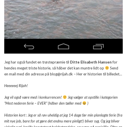
Jeg har også fundet en trøstepræmie til
Ditte Elisabeth Hansen
for
hendes meget triste historie, så håber det kan muntre lidt op
Send
en mail med din adresse på blog@rijah.dk – Her er historien til billedet…
Heeeeeej Rijah!
Jeg vil også være med i konkurrencen!
Jeg vælger at opstille i kategorien
“Mest nederen ferie – EVER” (håber den tæller med
)
Historien kort : Jeg er så røv uheldig at jeg 14 dage før min planlagte ferie (fra
mit nye job, bare for at gøre det endnu mere pinligt!) bliver syg. Og jeg bliver
virkelig syg! Jeg får konstateret halsbetændelse, og ryger på penicillin. Efter en