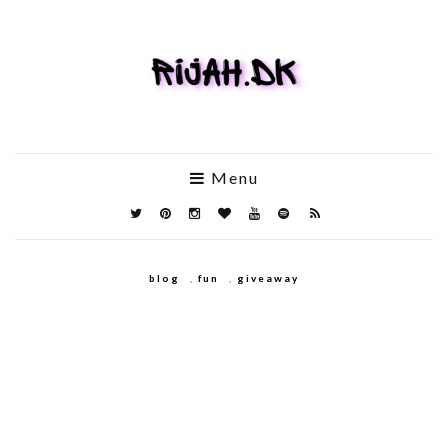
Menu
blog
,
fun
,
giveaway