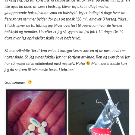
lille uges tid uden at være i bedring, bliver jeg akut indlagt med en
galopperende halsinfektion samt en halsbyld. Jeg er indlagt 6 dage hvor de
flere gange tømmer bylden for pus og snask (18 ml i alt over 3 forsøg. Yikes!)
Til sidst giver de fortabt og jeg bliver overført til operation hvor de fjerner
halsbyld og mandler. Herefter er jeg så sygemeldt fra job i 14 dage. De 14
dage hvor jeg oprindeligt skulle have haft ferie!!
Så min såkaldte “ferie” kan vel nok kategoriseres som en af de mest nederen
nogensinde. Så jeg synes faktisk jeg har fortjent at vinde. Ren og skær fordi jeg
har så meget selvmedlidenhed med mig selv. Haha
Men i det mindste kan
jeg da se frem til min næste ferie.. I februar!
God sommer!