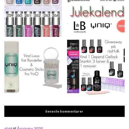
Seneste kommentarer
rijaH
til
Årsstatus 2025