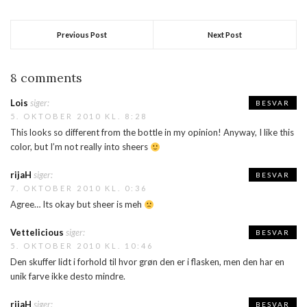
Previous Post
Next Post
8 comments
Lois
siger:
BESVAR
5. OKTOBER 2010 KL. 8:28
This looks so different from the bottle in my opinion! Anyway, I like this
color, but I’m not really into sheers
rijaH
siger:
BESVAR
7. OKTOBER 2010 KL. 0:36
Agree… Its okay but sheer is meh
Vettelicious
siger:
BESVAR
5. OKTOBER 2010 KL. 10:46
Den skuffer lidt i forhold til hvor grøn den er i flasken, men den har en
unik farve ikke desto mindre.
rijaH
siger:
BESVAR