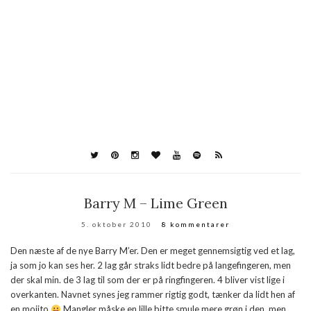
Barry M – Lime Green
5. oktober 2010
8 kommentarer
Den næste af de nye Barry M’er. Den er meget gennemsigtig ved et lag,
ja som jo kan ses her. 2 lag går straks lidt bedre på langefingeren, men
der skal min. de 3 lag til som der er på ringfingeren. 4 bliver vist lige i
overkanten. Navnet synes jeg rammer rigtig godt, tænker da lidt hen af
en mojito
Mangler måske en lille bitte smule mere grøn i den, men