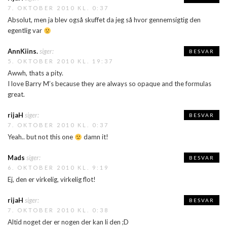
7. OKTOBER 2010 KL. 0:37
Absolut, men ja blev også skuffet da jeg så hvor gennemsigtig den
egentlig var
AnnKiins.
siger:
BESVAR
5. OKTOBER 2010 KL. 19:37
Awwh, thats a pity.
I love Barry M’s because they are always so opaque and the formulas
great.
rijaH
siger:
BESVAR
7. OKTOBER 2010 KL. 0:37
Yeah.. but not this one
damn it!
Mads
siger:
BESVAR
6. OKTOBER 2010 KL. 9:19
Ej, den er virkelig, virkelig flot!
rijaH
siger:
BESVAR
7. OKTOBER 2010 KL. 0:38
Altid noget der er nogen der kan li den ;D