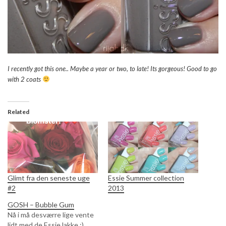
I recently got this one.. Maybe a year or two, to late! Its gorgeous! Good to go
with 2 coats
Related
Glimt fra den seneste uge
Essie Summer collection
#2
2013
GOSH – Bubble Gum
Nå i må desværre lige vente
lidt med de Essie lakke :)