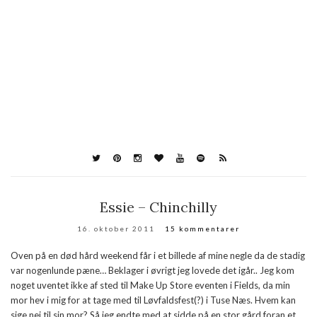
Essie – Chinchilly
16. oktober 2011
15 kommentarer
Oven på en død hård weekend får i et billede af mine negle da de stadig
var nogenlunde pæne… Beklager i øvrigt jeg lovede det igår.. Jeg kom
noget uventet ikke af sted til Make Up Store eventen i Fields, da min
mor hev i mig for at tage med til Løvfaldsfest(?) i Tuse Næs. Hvem kan
sige nej til sin mor? Så jeg endte med at sidde på en stor gård foran et