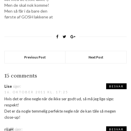
Men de skal nok komme!
Men så får i da bare den
første af GOSH lakkene at
se i stedet! :) Det bliver så
den her tyggegummi
farvede lak... Nu har jeg godt
nok ik set et tyggegummi…
Previous Post
Next Post
15 comments
Lise
siger:
BESVAR
16. OKTOBER 2011 KL. 17:25
Hvis det er dine negle når de ikke ser godt ud, så må jeg lige sige:
respekt!
Det er da nogle temmelig perfekte negle når de kan tåle så megen
close-up!
rijaH
siger:
BESVAR