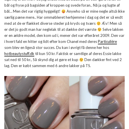
bål og fryse på bagsiden af kroppen og svede foran.. Nå ja og lugte af
bål… Men det var rigtig hyggeligt!
Anywho så er mine negle altså ikke
særlig pæne mere.. Har ommøbleret herhjemme i dag og det er så endt
med at de er flækket diverse steder på kryds og tværs
Æv! Men så
er det jo godt man har neglelak til at dække det værste
Selve lakken
er en ældre model, den kom ud i, mener det var efteråret 2009. Den var
i hvert fald en hitter og lidt efter kom Chanel med deres
Particuliére
som blev en ligeså stor succes. Du kan i øvrigt få denne her hos
hotbeautystuff.dk
til kun 50 kr. Faktisk er samtlige af deres Essie lakke
sat ned til 50 kr., Så skynd dig at gøre et kup
Den dækker fint ved 2
lag. Den er købt sammen med 6 andre lakker på TS.