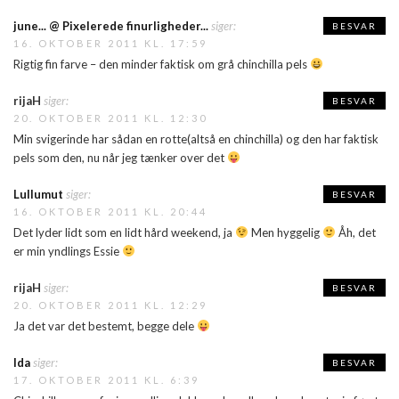
june... @ Pixelerede finurligheder...
siger:
BESVAR
16. OKTOBER 2011 KL. 17:59
Rigtig fin farve – den minder faktisk om grå chinchilla pels
rijaH
siger:
BESVAR
20. OKTOBER 2011 KL. 12:30
Min svigerinde har sådan en rotte(altså en chinchilla) og den har faktisk
pels som den, nu når jeg tænker over det
Lullumut
siger:
BESVAR
16. OKTOBER 2011 KL. 20:44
Det lyder lidt som en lidt hård weekend, ja
Men hyggelig
Åh, det
er min yndlings Essie
rijaH
siger:
BESVAR
20. OKTOBER 2011 KL. 12:29
Ja det var det bestemt, begge dele
Ida
siger:
BESVAR
17. OKTOBER 2011 KL. 6:39