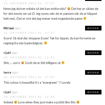
16. OKTOBER 2011 KL. 17:37
Hmm jeg skriver måske så det kan misforstås?
Det her er sådan de
for det meste ser ud ;D Jeg synes selv de er pænere når de er klippet
helt ned.. Det er vist det jeg mener med nogenlunde pæne
Miriam
siger:
BESVAR
16. OKTOBER 2011 KL. 17:37
Score! Så skal der shoppes Essie! Tak for tippet, du kan forvente en
regning fra min bankrådgiver.
rijaH
siger:
BESVAR
20. OKTOBER 2011 KL. 12:30
Shit….. sorry
Godt de er lidt billigere så
terry
siger:
BESVAR
16. OKTOBER 2011 KL. 17:45
This colour is beautiful it’s a “evergreen” !! Lovely
rijaH
siger:
BESVAR
20. OKTOBER 2011 KL. 12:30
Indeed
Love when they just make a polish like this