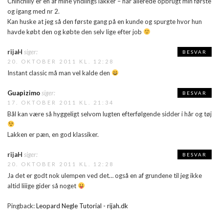
Chinchilly er en af mine yndlings lakker – har allerede opbrugt min første
og igang med nr 2.
Kan huske at jeg så den første gang på en kunde og spurgte hvor hun
havde købt den og købte den selv lige efter job
rijaH
siger:
BESVAR
20. OKTOBER 2011 KL. 12:28
Instant classic må man vel kalde den
Guapizimo
siger:
BESVAR
17. OKTOBER 2011 KL. 21:34
Bål kan være så hyggeligt selvom lugten efterfølgende sidder i hår og tøj
Lakken er pæn, en god klassiker.
rijaH
siger:
BESVAR
20. OKTOBER 2011 KL. 12:28
Ja det er godt nok ulempen ved det… også en af grundene til jeg ikke
altid liiige gider så noget
Pingback:
Leopard Negle Tutorial - rijah.dk