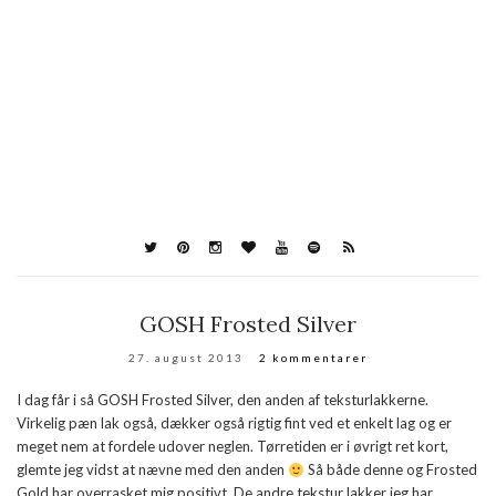
GOSH Frosted Silver
27. august 2013
2 kommentarer
I dag får i så GOSH Frosted Silver, den anden af teksturlakkerne.
Virkelig pæn lak også, dækker også rigtig fint ved et enkelt lag og er
meget nem at fordele udover neglen. Tørretiden er i øvrigt ret kort,
glemte jeg vidst at nævne med den anden
Så både denne og Frosted
Gold har overrasket mig positivt. De andre tekstur lakker jeg har