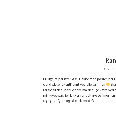
Ra
7. apri
Fik lige et par nye GOSH lakke med posten her i d
det dækker egentlig fint ved alle sammen
Skal
får tid til det. Indtil videre må det lige være ved
min giveaway, jeg lukker for deltagelse i morgen
og lige udfylde og så er du med ;D