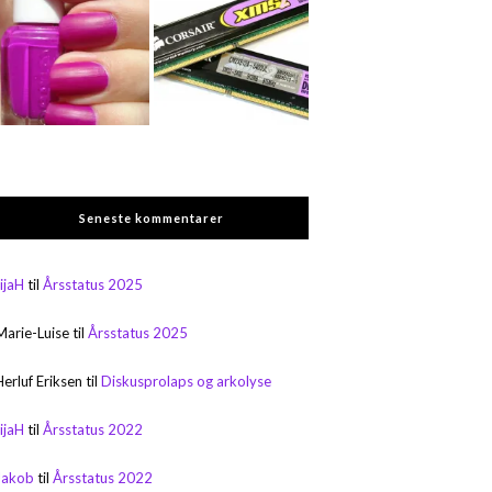
Seneste kommentarer
rijaH
til
Årsstatus 2025
Marie-Luise
til
Årsstatus 2025
Herluf Eriksen
til
Diskusprolaps og arkolyse
rijaH
til
Årsstatus 2022
Jakob
til
Årsstatus 2022