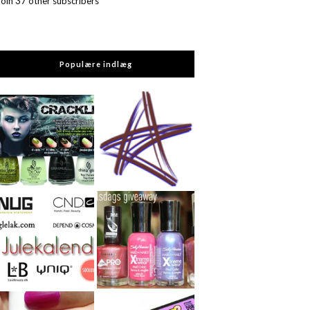
Join 37 other subscribers
Populære indlæg