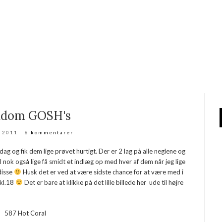
ndom GOSH's
l 2011
6 kommentarer
ag og fik dem lige prøvet hurtigt. Der er 2 lag på alle neglene og
 nok også lige få smidt et indlæg op med hver af dem når jeg lige
 disse
Husk det er ved at være sidste chance for at være med i
 kl.18
Det er bare at klikke på det lille billede her ude til højre
587 Hot Coral