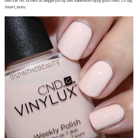
den var ret så nem at lægge på og den dækkede rigtig godt med 1½ lag.
:heart_eyes: