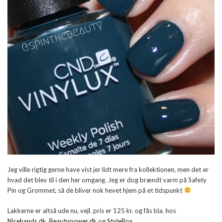
Jeg ville rigtig gerne have vist jer lidt mere fra kollektionen, men det er
hvad det blev til i den her omgang. Jeg er dog brændt varm på Safety
Pin og Grommet, så de bliver nok hevet hjem på et tidspunkt
Lakkerne er altså ude nu, vejl. pris er 125 kr. og fås bla. hos
Nicehands.dk
,
Beautypower.dk
og
StyleBox
.