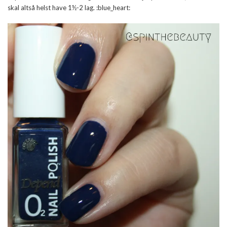
skal altså helst have 1½-2 lag. :blue_heart: