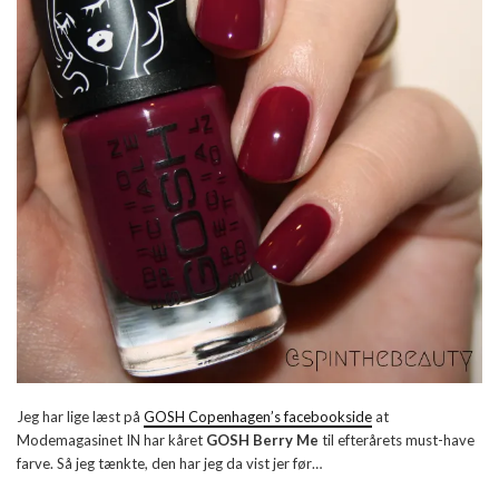
Jeg har lige læst på
GOSH Copenhagen’s facebookside
at
Modemagasinet IN har kåret
GOSH Berry Me
til efterårets must-have
farve. Så jeg tænkte, den har jeg da vist jer før…