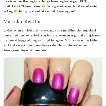
og klikke den åben og lade den glide ned og lukke igen.. REN
BEAUTYPORN :heart_eyes:
Den og eyelineren får i at se i et andet
indlæg
Her og nu er det lakken det drejer sig om!
Marc Jacobs Oui!
Lakken er en smule frost/metallic agtig og simpelthen den smukkest
pinke med den lækreste lilla undertone. Formlen er god at arbejde med
og nem at lægge på. Jeg har brugt to lag her. Som bonus er der bitte
små stykker shimmer i, som lige gir den det sidste lækkerhed
:heart_eyes: Jeg er vild med den!