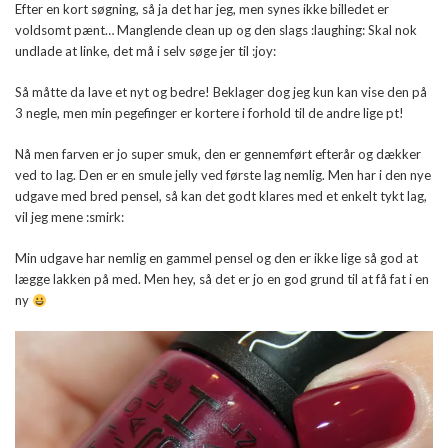
Efter en kort søgning, så ja det har jeg, men synes ikke billedet er
voldsomt pænt… Manglende clean up og den slags :laughing: Skal nok
undlade at linke, det må i selv søge jer til :joy:
Så måtte da lave et nyt og bedre! Beklager dog jeg kun kan vise den på
3 negle, men min pegefinger er kortere i forhold til de andre lige pt!
Nå men farven er jo super smuk, den er gennemført efterår og dækker
ved to lag. Den er en smule jelly ved første lag nemlig. Men har i den nye
udgave med bred pensel, så kan det godt klares med et enkelt tykt lag,
vil jeg mene :smirk:
Min udgave har nemlig en gammel pensel og den er ikke lige så god at
lægge lakken på med. Men hey, så det er jo en god grund til at få fat i en
ny